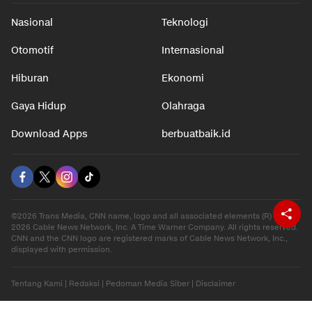
Nasional
Teknologi
Otomotif
Internasional
Hiburan
Ekonomi
Gaya Hidup
Olahraga
Download Apps
berbuatbaik.id
©2026 Trans Media, CNN name, logo and all associated elements (R) and ©
2026 Cable News Network, Inc. A Time Warner Company. All rights reserved.
CNN and the CNN logo are registered marks of Cable News Network, Inc.,
displayed with permission.
Tentang Kami
|
Redaksi
|
Pedoman Media Siber
|
Disclaimer