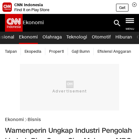
CNN Indonesia
Get
Find it on Play Store
Ekonomi
MENU
asional
Ekonomi
Olahraga
Teknologi
Otomotif
Hiburan
Taipan
Ekopedia
Properti
Gaji Bumn
Efisiensi Anggaran
Ekonomi
Bisnis
Wamenperin Ungkap Industri Pengolah