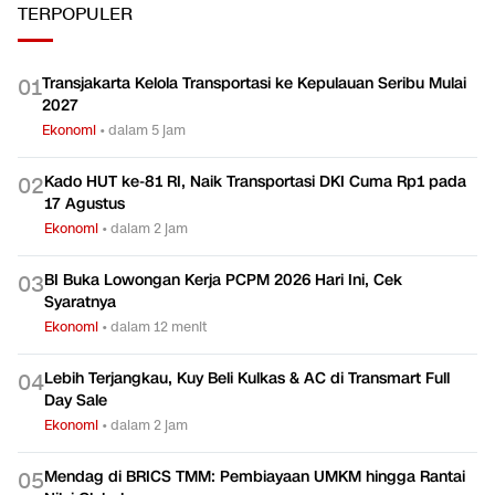
TERPOPULER
Transjakarta Kelola Transportasi ke Kepulauan Seribu Mulai
0
1
2027
Ekonomi
•
dalam 5 jam
Kado HUT ke-81 RI, Naik Transportasi DKI Cuma Rp1 pada
0
2
17 Agustus
Ekonomi
•
dalam 2 jam
BI Buka Lowongan Kerja PCPM 2026 Hari Ini, Cek
0
3
Syaratnya
Ekonomi
•
dalam 12 menit
Lebih Terjangkau, Kuy Beli Kulkas & AC di Transmart Full
0
4
Day Sale
Ekonomi
•
dalam 2 jam
Mendag di BRICS TMM: Pembiayaan UMKM hingga Rantai
0
5