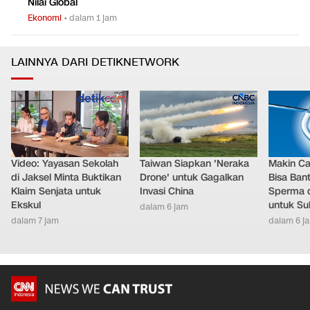
Nilai Global
Ekonomi
•
dalam 1 jam
LAINNYA DARI DETIKNETWORK
Video: Yayasan Sekolah
Taiwan Siapkan 'Neraka
Makin Ca
di Jaksel Minta Buktikan
Drone' untuk Gagalkan
Bisa Ban
Klaim Senjata untuk
Invasi China
Sperma 
Ekskul
untuk Su
dalam 6 jam
dalam 7 jam
dalam 6 j