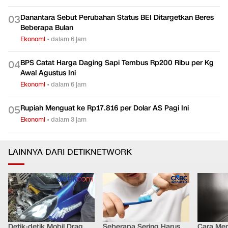
Danantara Sebut Perubahan Status BEI Ditargetkan Beres
0
3
Beberapa Bulan
Ekonomi
•
dalam 6 jam
BPS Catat Harga Daging Sapi Tembus Rp200 Ribu per Kg
0
4
Awal Agustus Ini
Ekonomi
•
dalam 6 jam
Rupiah Menguat ke Rp17.816 per Dolar AS Pagi Ini
0
5
Ekonomi
•
dalam 3 jam
LAINNYA DARI DETIKNETWORK
Detik-detik Mobil Drag
Seberapa Sering Harus
Cara Men