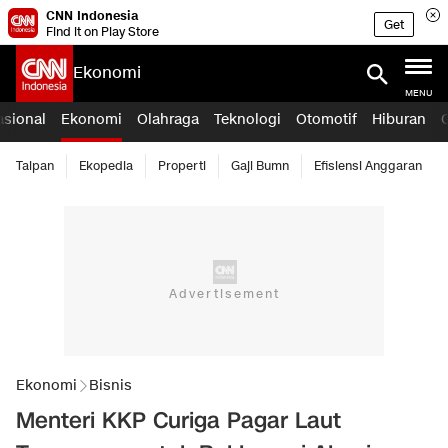
CNN Indonesia
Get
Find it on Play Store
Ekonomi
MENU
asional
Ekonomi
Olahraga
Teknologi
Otomotif
Hiburan
Taipan
Ekopedia
Properti
Gaji Bumn
Efisiensi Anggaran
Ekonomi
Bisnis
Menteri KKP Curiga Pagar Laut