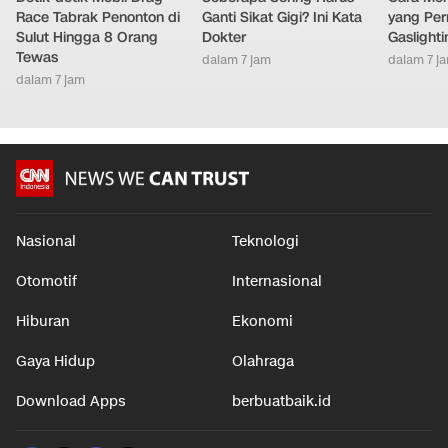
Race Tabrak Penonton di
Ganti Sikat Gigi? Ini Kata
yang Per
Sulut Hingga 8 Orang
Dokter
Gaslighti
Tewas
dalam 7 jam
dalam 7 j
dalam 7 jam
Nasional
Teknologi
Otomotif
Internasional
Hiburan
Ekonomi
Gaya Hidup
Olahraga
Download Apps
berbuatbaik.id