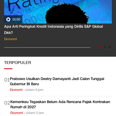
01:50
Apa Arti Peringkat Kredit Indonesia yang Dirilis S&P Global
Dkk?
Ekonomi
TERPOPULER
Prabowo Usulkan Destry Damayanti Jadi Calon Tunggal
0
1
Gubernur BI Baru
Ekonomi
•
dalam 6 jam
Kemenkeu Tegaskan Belum Ada Rencana Pajak Kontrakan
0
2
Rumah di 2027
Ekonomi
•
dalam 5 jam