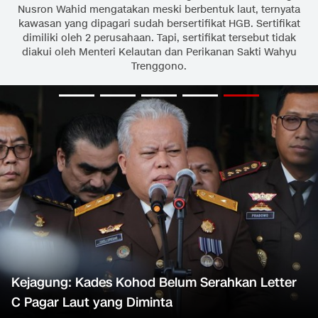
Nusron Wahid mengatakan meski berbentuk laut, ternyata
kawasan yang dipagari sudah bersertifikat HGB. Sertifikat
dimiliki oleh 2 perusahaan. Tapi, sertifikat tersebut tidak
diakui oleh Menteri Kelautan dan Perikanan Sakti Wahyu
Trenggono.
Kejagung: Kades Kohod Belum Serahkan Letter
C Pagar Laut yang Diminta