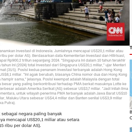
namkan investasi di Indonesia. Jumlahnya mencapai US$20,1 miliar atau
ibu per dolar AS). Berdasarkan data Kementerian Investasi dan Hilirisasi,
ai Rp900,2 triliun sepanjang 2024. "Singapura ini dalam 10 tahun terakhir
tahun ini (2024) total investasi dari Singapura US$20,1 miliar," ujar Menteri
Jumat (31/1). Posisi kedua penanam investasi terbanyak adalah Hong Kong
 US$8,1 miliar. "Ini agak berubah, biasanya China nomor dua dan Hong Kong
ya hampir sama," jelasnya. Posisi keempat adalah Malaysia dengan total
ma besar yang paling berkontribusi terhadap PMA berkat masuknya Lotte ke
rbesar adalah Amerika Serikat (AS) sebesar US$3,7 miliar. "Jadi inilah lima
Sementara, untuk wilayah penerima PMA terbanyak adalah Jawa Barat US$10
liar, Maluku Utara sebesar US$4,4 miliar dan Banten senilai US$3,9 miliar
ka Putra).
B
t sebagai negara paling banyak
ya mencapai US$20,1 miliar atau setara
 ribu per dolar AS).