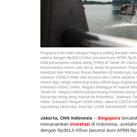
Singapura tercatat sebagai negara paling banyak mena
setara dengan Rp301,5 triliun (asumsi kurs APBN Rp15 r
total penanaman modal asing (PMA) di Tanah Air mencap
ini konsisten nomor satu terus, tidak tergeserkan. Pada 
Investasi dan Hilirisasi Rosan Roeslani di Kantornya, 
sebesar US$8,2 miliar dan disusul oleh China sebesar
nomor tiga, tetapi sekarang kalau dilihat juga angkan
investasi US$4,2 miliar. Negara tetangga ini masuk li
Tanah Air. Negara kelima penyumbang investasi asing te
besarnya asing yang masuk ke Indonesia," jelasnya. 
miliar, Sulawesi Tengah US$9 miliar, Jakarta US$7,6 mi
sepanjang tahun lalu. Ilustrasi. (CNN Indonesia/M. Andi
Jakarta, CNN Indonesia
--
Singapura
tercata
menanamkan
investasi
di Indonesia. Jumlahn
dengan Rp301,5 triliun (asumsi kurs APBN Rp15