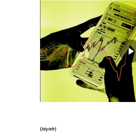
(ldy/sfr)