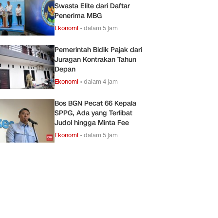
Swasta Elite dari Daftar
Penerima MBG
Ekonomi
•
dalam 5 jam
Pemerintah Bidik Pajak dari
Juragan Kontrakan Tahun
Depan
Ekonomi
•
dalam 4 jam
Bos BGN Pecat 66 Kepala
SPPG, Ada yang Terlibat
Judol hingga Minta Fee
Ekonomi
•
dalam 5 jam