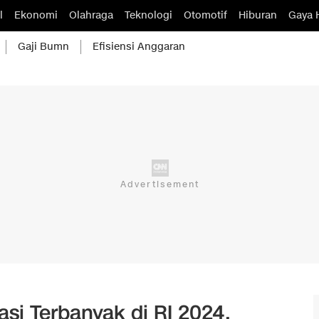
l
Ekonomi
Olahraga
Teknologi
Otomotif
Hiburan
Gaya 
Gaji Bumn
Efisiensi Anggaran
si Terbanyak di RI 2024,