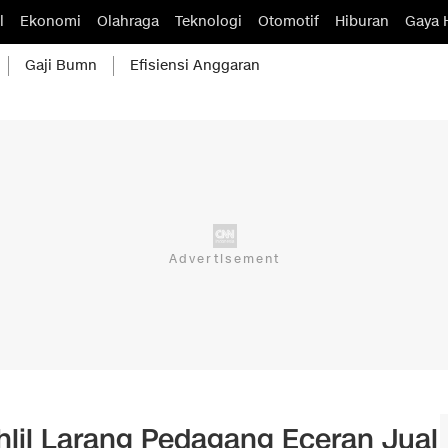
l
Ekonomi
Olahraga
Teknologi
Otomotif
Hiburan
Gaya 
Gaji Bumn
Efisiensi Anggaran
hlil Larang Pedagang Eceran Jual