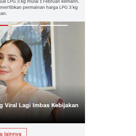
al LPG 3 kg mulai 1 Februari kemarin.
menertibkan permainan harga LPG 3 kg
gan.
g Viral Lagi Imbas Kebijakan
Dasco: Larangan
Prabowo
a lainnya