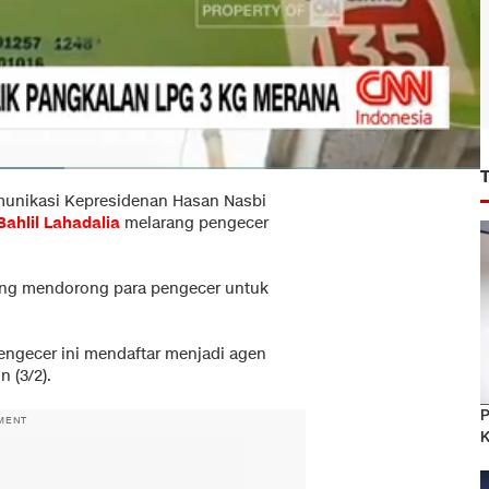
munikasi Kepresidenan Hasan Nasbi
Bahlil Lahadalia
melarang pengecer
ang mendorong para pengecer untuk
.
ngecer ini mendaftar menjadi agen
 (3/2).
P
MENT
K