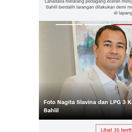
Lahadalia melarang pedagang eceran menju
Bahlil berdalih larangan dilakukan demi 
di lapan
atasi,
Foto Nagita Slavina dan LPG 3 K
Bahlil
Lihat
35
berit