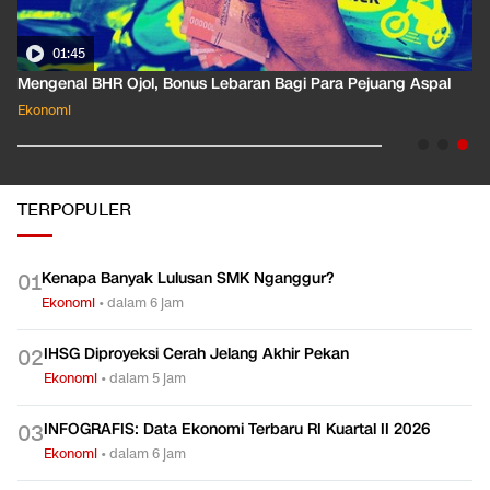
01:45
Mengenal BHR Ojol, Bonus Lebaran Bagi Para Pejuang Aspal
Ekonomi
TERPOPULER
Kenapa Banyak Lulusan SMK Nganggur?
0
1
Ekonomi
•
dalam 6 jam
IHSG Diproyeksi Cerah Jelang Akhir Pekan
0
2
Ekonomi
•
dalam 5 jam
INFOGRAFIS: Data Ekonomi Terbaru RI Kuartal II 2026
0
3
Ekonomi
•
dalam 6 jam