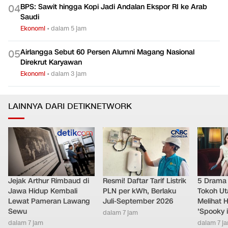
BPS: Sawit hingga Kopi Jadi Andalan Ekspor RI ke Arab
0
4
Saudi
Ekonomi
•
dalam 5 jam
Airlangga Sebut 60 Persen Alumni Magang Nasional
0
5
Direkrut Karyawan
Ekonomi
•
dalam 3 jam
LAINNYA DARI DETIKNETWORK
Jejak Arthur Rimbaud di
Resmi! Daftar Tarif Listrik
5 Drama 
Jawa Hidup Kembali
PLN per kWh, Berlaku
Tokoh Ut
Lewat Pameran Lawang
Juli-September 2026
Melihat 
Sewu
'Spooky 
dalam 7 jam
dalam 7 jam
dalam 7 j