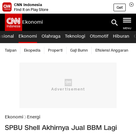
CNN Indonesia
Get
Find it on Play Store
Ekonomi
MENU
asional
Ekonomi
Olahraga
Teknologi
Otomotif
Hiburan
Taipan
Ekopedia
Properti
Gaji Bumn
Efisiensi Anggaran
Ekonomi
Energi
SPBU Shell Akhirnya Jual BBM Lagi