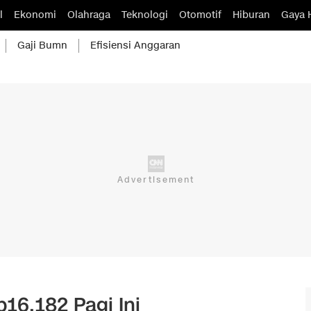
l
Ekonomi
Olahraga
Teknologi
Otomotif
Hiburan
Gaya 
Gaji Bumn
Efisiensi Anggaran
16.182 Pagi Ini