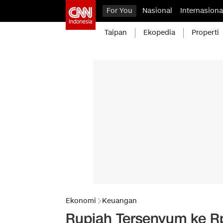
For You
Nasional
Internasiona
Taipan
Ekopedia
Properti
Ekonomi
Keuangan
Rupiah Tersenyum ke Rp