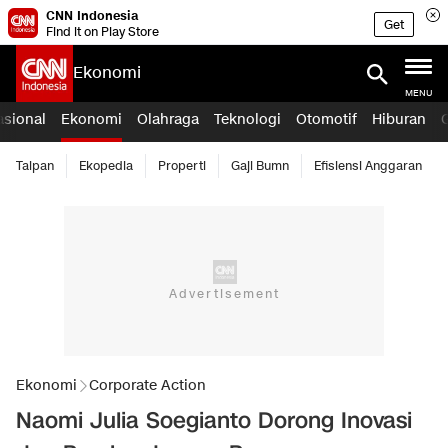
CNN Indonesia
Get
Find it on Play Store
Ekonomi
MENU
asional
Ekonomi
Olahraga
Teknologi
Otomotif
Hiburan
Taipan
Ekopedia
Properti
Gaji Bumn
Efisiensi Anggaran
Ekonomi
Corporate Action
Naomi Julia Soegianto Dorong Inovasi