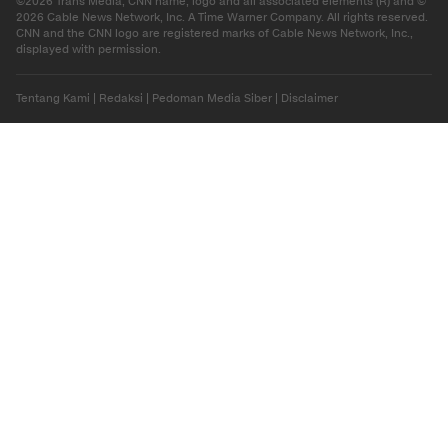
©2026 Trans Media, CNN name, logo and all associated elements (R) and ©
2026 Cable News Network, Inc. A Time Warner Company. All rights reserved.
CNN and the CNN logo are registered marks of Cable News Network, Inc.,
displayed with permission.
Tentang Kami
|
Redaksi
|
Pedoman Media Siber
|
Disclaimer