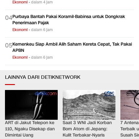
Ekonomi
•
dalam 5 jam
Bos BGN Ancam Tutup Dapur MBG Sebabkan Keracunan
0
3
Ekonomi
•
dalam 4 jam
Purbaya Bantah Pakai Koramil-Babinsa untuk Dongkrak
0
4
Penerimaan Pajak
Ekonomi
•
dalam 6 jam
Kemenkeu Siap Ambil Alih Saham Kereta Cepat, Tak Pakai
0
5
APBN
Ekonomi
•
dalam 6 jam
LAINNYA DARI DETIKNETWORK