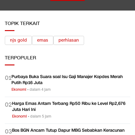
Satu Pemain Thailand Tewas Disambar Petir, 8 Orang Luka-
luka
LIHAT SEMUA
TOPIK TERKAIT
njs gold
emas
perhiasan
TERPOPULER
Purbaya Buka Suara soal Isu Gaji Manajer Kopdes Merah
0
1
Putih Rp16 Juta
Ekonomi
•
dalam 4 jam
Harga Emas Antam Terbang Rp50 Ribu ke Level Rp2,676
0
2
Juta Hari Ini