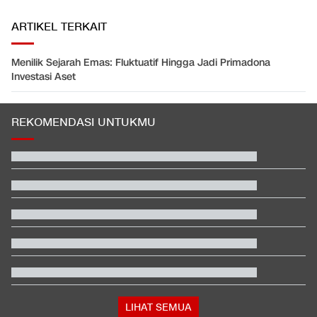
ARTIKEL TERKAIT
Menilik Sejarah Emas: Fluktuatif Hingga Jadi Primadona
Investasi Aset
REKOMENDASI UNTUKMU
Polisi Menang Praperadilan, Status Tersangka Korupsi Rp1,9 M
Gugur
Syarat Jadi Pramuka Garuda yang Disebut Bisa Masuk TNI-Polri
Tanpa Tes
Piala AFF 2026: 2 Pemain Absen di Singapura vs Indonesia
Purbaya Buka Suara soal Isu Gaji Manajer Kopdes Merah Putih
Rp16 Juta
Video Mesum 'Yang Wis Yang' Banyuwangi, Pemeran Pria Jadi
Tersangka