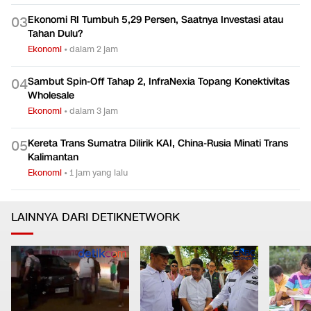
Ekonomi RI Tumbuh 5,29 Persen, Saatnya Investasi atau
0
3
Tahan Dulu?
Ekonomi
•
dalam 2 jam
Sambut Spin-Off Tahap 2, InfraNexia Topang Konektivitas
0
4
Wholesale
Ekonomi
•
dalam 3 jam
Kereta Trans Sumatra Dilirik KAI, China-Rusia Minati Trans
0
5
Kalimantan
Ekonomi
•
1 jam yang lalu
LAINNYA DARI DETIKNETWORK