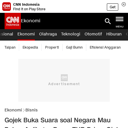
CNN Indonesia
Get
Find it on Play Store
Ekonomi
MENU
asional
Ekonomi
Olahraga
Teknologi
Otomotif
Hiburan
Taipan
Ekopedia
Properti
Gaji Bumn
Efisiensi Anggaran
Ekonomi
Bisnis
Gojek Buka Suara soal Negara Mau