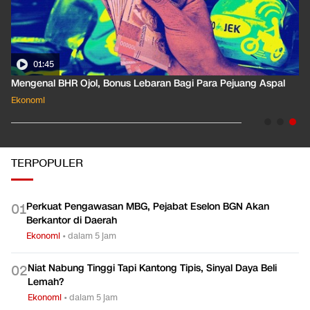
01:45
Mengenal BHR Ojol, Bonus Lebaran Bagi Para Pejuang Aspal
Ekonomi
TERPOPULER
Perkuat Pengawasan MBG, Pejabat Eselon BGN Akan
0
1
Berkantor di Daerah
Ekonomi
•
dalam 5 jam
Niat Nabung Tinggi Tapi Kantong Tipis, Sinyal Daya Beli
0
2
Lemah?
Ekonomi
•
dalam 5 jam