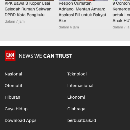
KPK Bawa 3 Koper Usai
Respon Curhatan
9 Conto
Geledah Rumah Sekwan
Adriano, Mentan Amran:
Kemerde
DPRD Kota Bengkulu
Aspirasi Riil untuk Rakyat
untuk L
Alor
Anak HUT
dalam 7 jam
dalam 6 jam
dalam 7 j
Nasional
Teknologi
Otomotif
Internasional
Hiburan
Ekonomi
Gaya Hidup
Olahraga
Download Apps
berbuatbaik.id