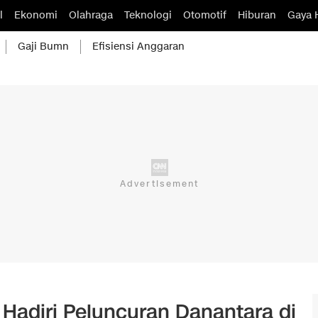
l
Ekonomi
Olahraga
Teknologi
Otomotif
Hiburan
Gaya 
Gaji Bumn
Efisiensi Anggaran
Hadiri Peluncuran Danantara di