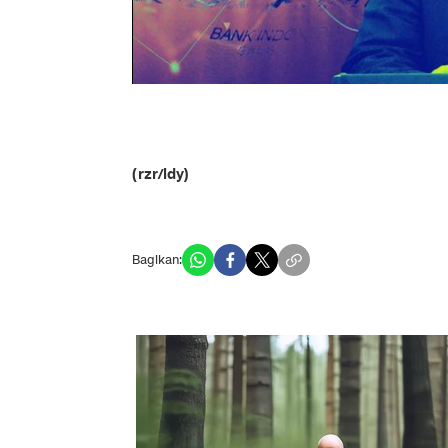
(rzr/ldy)
Bagikan: