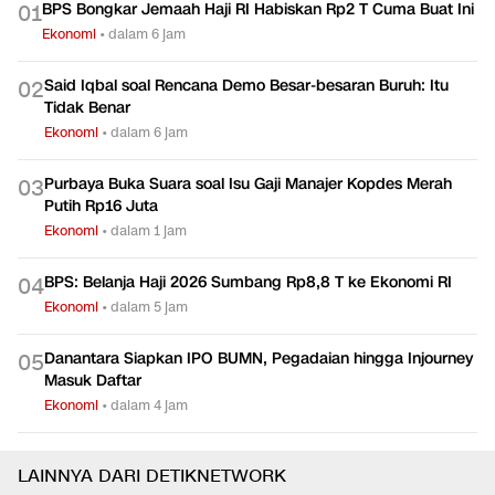
BPS Bongkar Jemaah Haji RI Habiskan Rp2 T Cuma Buat Ini
0
1
Ekonomi
•
dalam 6 jam
Said Iqbal soal Rencana Demo Besar-besaran Buruh: Itu
0
2
Tidak Benar
Ekonomi
•
dalam 6 jam
Purbaya Buka Suara soal Isu Gaji Manajer Kopdes Merah
0
3
Putih Rp16 Juta
Ekonomi
•
dalam 1 jam
BPS: Belanja Haji 2026 Sumbang Rp8,8 T ke Ekonomi RI
0
4
Ekonomi
•
dalam 5 jam
Danantara Siapkan IPO BUMN, Pegadaian hingga Injourney
0
5
Masuk Daftar
Ekonomi
•
dalam 4 jam
LAINNYA DARI DETIKNETWORK