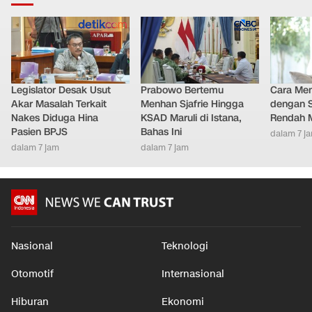
Legislator Desak Usut
Prabowo Bertemu
Cara Men
Akar Masalah Terkait
Menhan Sjafrie Hingga
dengan S
Nakes Diduga Hina
KSAD Maruli di Istana,
Rendah M
Pasien BPJS
Bahas Ini
dalam 7 j
dalam 7 jam
dalam 7 jam
Nasional
Teknologi
Otomotif
Internasional
Hiburan
Ekonomi