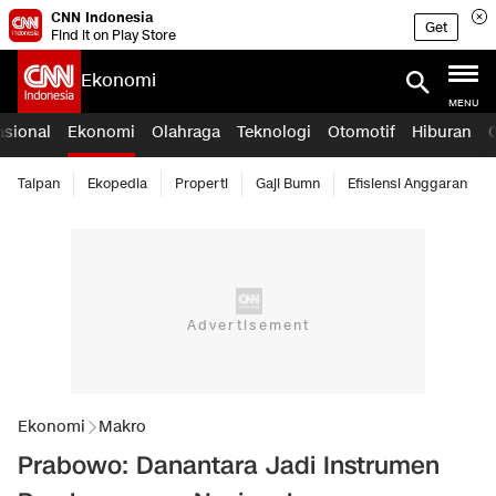
CNN Indonesia
Get
Find it on Play Store
Ekonomi
MENU
asional
Ekonomi
Olahraga
Teknologi
Otomotif
Hiburan
Taipan
Ekopedia
Properti
Gaji Bumn
Efisiensi Anggaran
Ekonomi
Makro
Prabowo: Danantara Jadi Instrumen