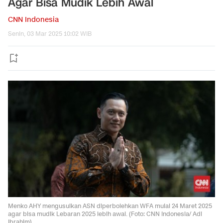
Agar Bisa Mudik Lebih Awal
CNN Indonesia
Senin, 03 Mar 2025 10:02 WIB
Menko AHY mengusulkan ASN diperbolehkan WFA mulai 24 Maret 2025
agar bisa mudik Lebaran 2025 lebih awal. (Foto: CNN Indonesia/ Adi
Ibrahim)