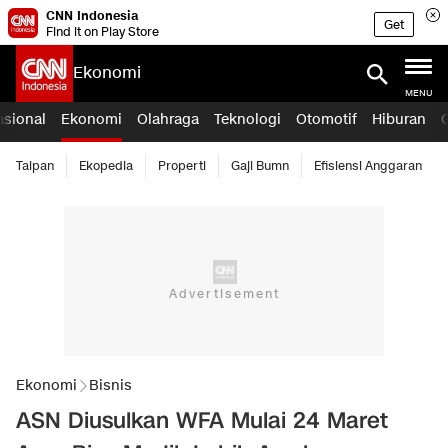
CNN Indonesia
Get
Find it on Play Store
Ekonomi
MENU
asional
Ekonomi
Olahraga
Teknologi
Otomotif
Hiburan
Taipan
Ekopedia
Properti
Gaji Bumn
Efisiensi Anggaran
Ekonomi
Bisnis
ASN Diusulkan WFA Mulai 24 Maret