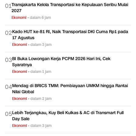
Transjakarta Kelola Transportasi ke Kepulauan Seribu Mulai
0
1
2027
Ekonomi
•
dalam 6 jam
Kado HUT ke-81 RI, Naik Transportasi DKI Cuma Rp1 pada
0
2
17 Agustus
Ekonomi
•
dalam 3 jam
BI Buka Lowongan Kerja PCPM 2026 Hari Ini, Cek
0
3
Syaratnya
Ekonomi
•
dalam 1 jam
Mendag di BRICS TMM: Pembiayaan UMKM hingga Rantai
0
4
Nilai Global
Ekonomi
•
dalam 2 jam
Lebih Terjangkau, Kuy Beli Kulkas & AC di Transmart Full
0
5
Day Sale
Ekonomi
•
dalam 3 jam