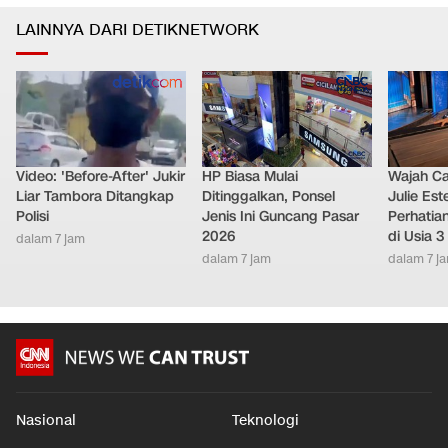
LAINNYA DARI DETIKNETWORK
Video: 'Before-After' Jukir
HP Biasa Mulai
Wajah Ca
Liar Tambora Ditangkap
Ditinggalkan, Ponsel
Julie Este
Polisi
Jenis Ini Guncang Pasar
Perhatian
2026
di Usia 3
dalam 7 jam
dalam 7 jam
dalam 7 j
Nasional
Teknologi