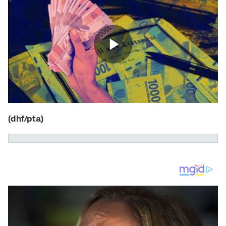
(dhf/pta)