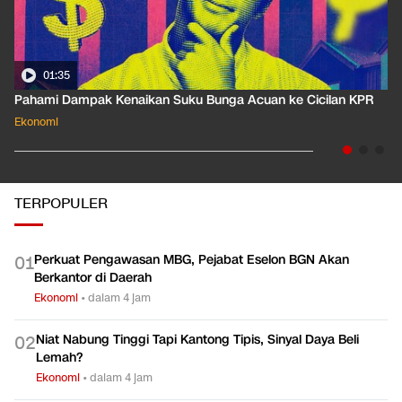
01:35
Pahami Dampak Kenaikan Suku Bunga Acuan ke Cicilan KPR
Ekonomi
TERPOPULER
Perkuat Pengawasan MBG, Pejabat Eselon BGN Akan
0
1
Berkantor di Daerah
Ekonomi
•
dalam 4 jam
Niat Nabung Tinggi Tapi Kantong Tipis, Sinyal Daya Beli
0
2
Lemah?
Ekonomi
•
dalam 4 jam