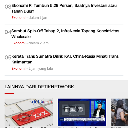
Ekonomi RI Tumbuh 5,29 Persen, Saatnya Investasi atau
0
3
Tahan Dulu?
Ekonomi
•
dalam 1 jam
Sambut Spin-Off Tahap 2, InfraNexia Topang Konektivitas
0
4
Wholesale
Ekonomi
•
dalam 2 jam
Kereta Trans Sumatra Dilirik KAI, China-Rusia Minati Trans
0
5
Kalimantan
Ekonomi
•
2 jam yang lalu
LAINNYA DARI DETIKNETWORK