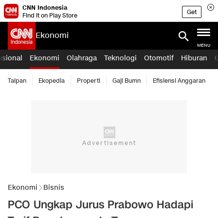
CNN Indonesia
Get
Find it on Play Store
Ekonomi
MENU
asional
Ekonomi
Olahraga
Teknologi
Otomotif
Hiburan
Taipan
Ekopedia
Properti
Gaji Bumn
Efisiensi Anggaran
Ekonomi
Bisnis
PCO Ungkap Jurus Prabowo Hadapi