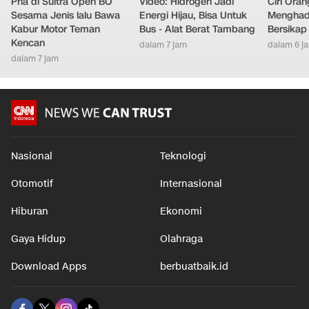
Pria di Sultra Open BO
Video: Hidrogen Jadi
Ciri Oran
Sesama Jenis lalu Bawa
Energi Hijau, Bisa Untuk
Menghad
Kabur Motor Teman
Bus - Alat Berat Tambang
Bersikap
Kencan
dalam 7 jam
dalam 6 j
dalam 7 jam
Nasional
Teknologi
Otomotif
Internasional
Hiburan
Ekonomi
Gaya Hidup
Olahraga
Download Apps
berbuatbaik.id