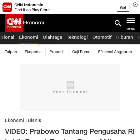
CNN Indonesia
Get
Find it on Play Store
Ekonomi
MENU
asional
Ekonomi
Olahraga
Teknologi
Otomotif
Hiburan
Taipan
Ekopedia
Properti
Gaji Bumn
Efisiensi Anggaran
Ekonomi
Bisnis
VIDEO: Prabowo Tantang Pengusaha RI