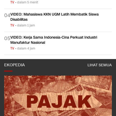
TV
•
dalam 5 menit
VIDEO: Mahasiswa KKN UGM Latih Membatik Siswa
0
4
Disabilitas
TV
•
dalam 1 jam
VIDEO: Kerja Sama Indonesia-Cina Perkuat Industri
0
5
Manufaktur Nasional
TV
•
dalam 4 jam
EKOPEDIA
LIHAT SEMUA