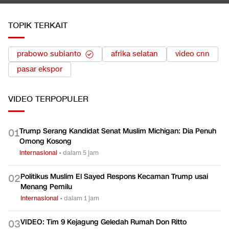
TOPIK TERKAIT
prabowo subianto
afrika selatan
video cnn
pasar ekspor
VIDEO
TERPOPULER
Trump Serang Kandidat Senat Muslim Michigan: Dia Penuh
0
1
Omong Kosong
Internasional
•
dalam 5 jam
Politikus Muslim El Sayed Respons Kecaman Trump usai
0
2
Menang Pemilu
Internasional
•
dalam 1 jam
VIDEO: Tim 9 Kejagung Geledah Rumah Don Ritto
0
3