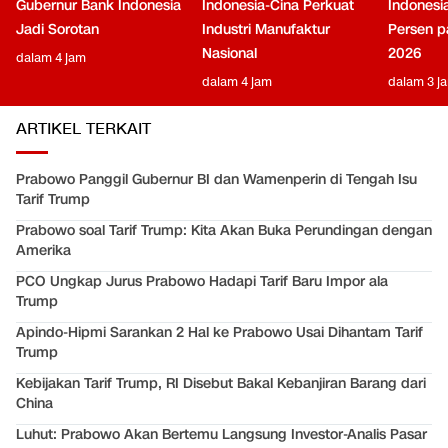
Gubernur Bank Indonesia
Indonesia-Cina Perkuat
Indonesi
Jadi Sorotan
Industri Manufaktur
Persen pa
Nasional
2026
dalam 4 jam
dalam 4 jam
dalam 3 j
ARTIKEL TERKAIT
Prabowo Panggil Gubernur BI dan Wamenperin di Tengah Isu
Tarif Trump
Prabowo soal Tarif Trump: Kita Akan Buka Perundingan dengan
Amerika
PCO Ungkap Jurus Prabowo Hadapi Tarif Baru Impor ala
Trump
Apindo-Hipmi Sarankan 2 Hal ke Prabowo Usai Dihantam Tarif
Trump
Kebijakan Tarif Trump, RI Disebut Bakal Kebanjiran Barang dari
China
Luhut: Prabowo Akan Bertemu Langsung Investor-Analis Pasar