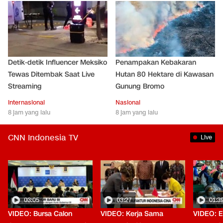
Detik-detik Influencer Meksiko
Penampakan Kebakaran
Tewas Ditembak Saat Live
Hutan 80 Hektare di Kawasan
Streaming
Gunung Bromo
Internasional
Nasional
8 jam yang lalu
8 jam yang lalu
CNN Indonesia TV
Live
03:05
03:27
01:3
VIDEO: Bursa Calon
VIDEO: Kerja Sama
VIDEO: 