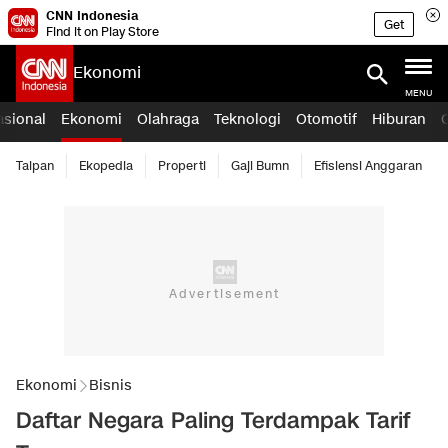
CNN Indonesia
Get
Find it on Play Store
Ekonomi
MENU
asional
Ekonomi
Olahraga
Teknologi
Otomotif
Hiburan
Taipan
Ekopedia
Properti
Gaji Bumn
Efisiensi Anggaran
Ekonomi
Bisnis
Daftar Negara Paling Terdampak Tarif