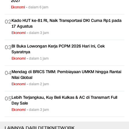
2027
Ekonomi
•
dalam 6 jam
Kado HUT ke-81 RI, Naik Transportasi DKI Cuma Rp1 pada
0
2
17 Agustus
Ekonomi
•
dalam 3 jam
BI Buka Lowongan Kerja PCPM 2026 Hari Ini, Cek
0
3
Syaratnya
Ekonomi
•
dalam 1 jam
Mendag di BRICS TMM: Pembiayaan UMKM hingga Rantai
0
4
Nilai Global
Ekonomi
•
dalam 2 jam
Lebih Terjangkau, Kuy Beli Kulkas & AC di Transmart Full
0
5
Day Sale
Ekonomi
•
dalam 3 jam
LAINNYA DARI DETIKNETWORK