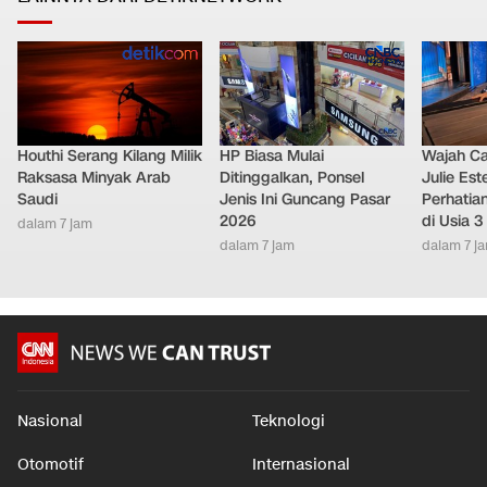
Houthi Serang Kilang Milik
HP Biasa Mulai
Wajah Ca
Raksasa Minyak Arab
Ditinggalkan, Ponsel
Julie Este
Saudi
Jenis Ini Guncang Pasar
Perhatian
2026
di Usia 3
dalam 7 jam
dalam 7 jam
dalam 7 j
Nasional
Teknologi
Otomotif
Internasional