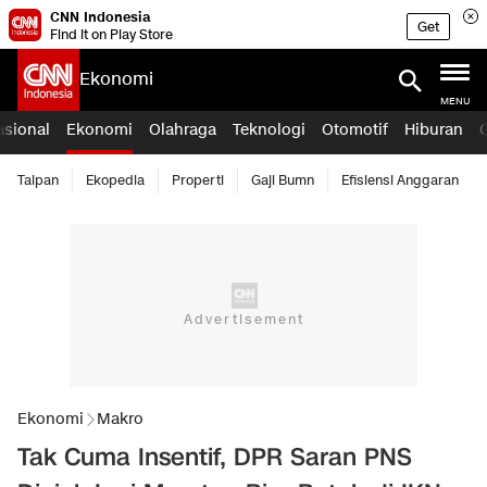
CNN Indonesia
Get
Find it on Play Store
Ekonomi
MENU
asional
Ekonomi
Olahraga
Teknologi
Otomotif
Hiburan
Taipan
Ekopedia
Properti
Gaji Bumn
Efisiensi Anggaran
Ekonomi
Makro
Tak Cuma Insentif, DPR Saran PNS