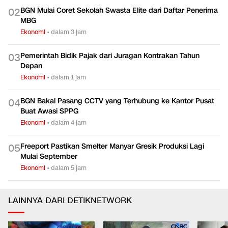
BGN Mulai Coret Sekolah Swasta Elite dari Daftar Penerima
0
2
MBG
Ekonomi
•
dalam 3 jam
Pemerintah Bidik Pajak dari Juragan Kontrakan Tahun
0
3
Depan
Ekonomi
•
dalam 1 jam
BGN Bakal Pasang CCTV yang Terhubung ke Kantor Pusat
0
4
Buat Awasi SPPG
Ekonomi
•
dalam 4 jam
Freeport Pastikan Smelter Manyar Gresik Produksi Lagi
0
5
Mulai September
Ekonomi
•
dalam 5 jam
LAINNYA DARI DETIKNETWORK