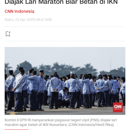
Diajak Lari Maraton Biar Betah di IKN
CNN Indonesia
Rabu, 23 Apr 2025 08:17 WIB
Komisi II DPR RI menyarankan pegawai negeri sipil (PNS) diajak lari
maraton agar betah di IKN Nusantara. (CNN Indonesia/Hesti Rika).