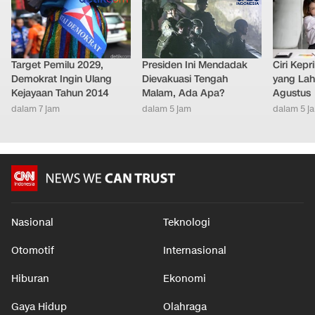
Target Pemilu 2029,
Presiden Ini Mendadak
Ciri Kep
Demokrat Ingin Ulang
Dievakuasi Tengah
yang Lahi
Kejayaan Tahun 2014
Malam, Ada Apa?
Agustus
dalam 7 jam
dalam 5 jam
dalam 5 j
Nasional
Teknologi
Otomotif
Internasional
Hiburan
Ekonomi
Gaya Hidup
Olahraga