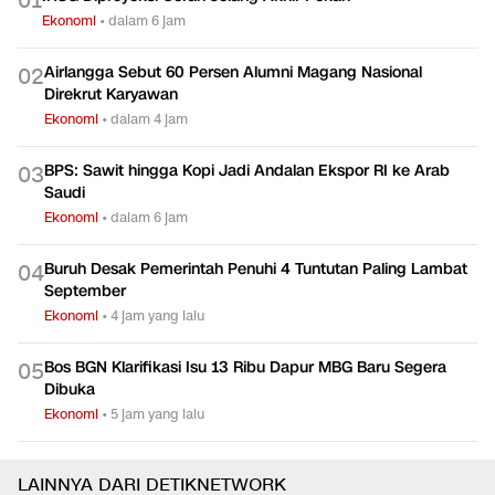
0
1
Ekonomi
•
dalam 6 jam
Airlangga Sebut 60 Persen Alumni Magang Nasional
0
2
Direkrut Karyawan
Ekonomi
•
dalam 4 jam
BPS: Sawit hingga Kopi Jadi Andalan Ekspor RI ke Arab
0
3
Saudi
Ekonomi
•
dalam 6 jam
Buruh Desak Pemerintah Penuhi 4 Tuntutan Paling Lambat
0
4
September
Ekonomi
•
4 jam yang lalu
Bos BGN Klarifikasi Isu 13 Ribu Dapur MBG Baru Segera
0
5
Dibuka
Ekonomi
•
5 jam yang lalu
LAINNYA DARI DETIKNETWORK