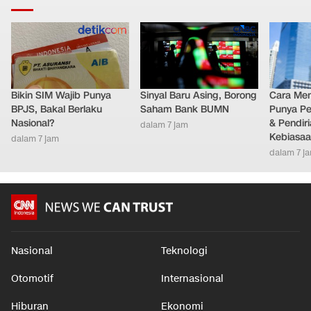
Bikin SIM Wajib Punya
Sinyal Baru Asing, Borong
Cara Men
BPJS, Bakal Berlaku
Saham Bank BUMN
Punya Per
Nasional?
& Pendir
dalam 7 jam
Kebiasa
dalam 7 jam
dalam 7 j
Nasional
Teknologi
Otomotif
Internasional
Hiburan
Ekonomi