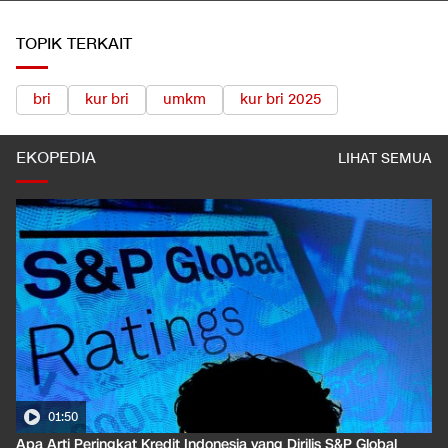
TOPIK TERKAIT
bri
kur bri
umkm
kur bri 2025
EKOPEDIA
LIHAT SEMUA
01:50
Apa Arti Peringkat Kredit Indonesia yang Dirilis S&P Global