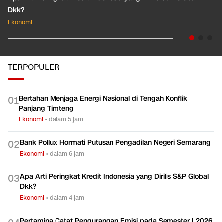
Dkk?
Ekonomi
TERPOPULER
Bertahan Menjaga Energi Nasional di Tengah Konflik
0
1
Panjang Timteng
Ekonomi
•
dalam 5 jam
Bank Pollux Hormati Putusan Pengadilan Negeri Semarang
0
2
Ekonomi
•
dalam 6 jam
Apa Arti Peringkat Kredit Indonesia yang Dirilis S&P Global
0
3
Dkk?
Ekonomi
•
dalam 4 jam
Pertamina Catat Pengurangan Emisi pada Semester I 2026