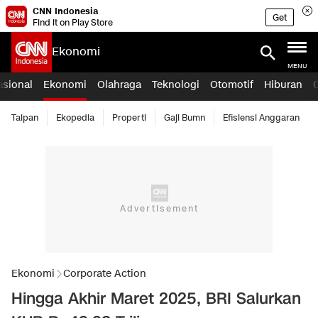
CNN Indonesia
Get
Find it on Play Store
Ekonomi
MENU
asional
Ekonomi
Olahraga
Teknologi
Otomotif
Hiburan
Taipan
Ekopedia
Properti
Gaji Bumn
Efisiensi Anggaran
Ekonomi
Corporate Action
Hingga Akhir Maret 2025, BRI Salurkan