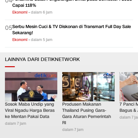
0
4
Capai 118%
Ekonomi
•
dalam 6 jam
Serbu Mesin Cuci & TV Diskonan di Transmart Full Day Sale
0
5
Sekarang!
Ekonomi
•
dalam 5 jam
LAINNYA DARI DETIKNETWORK
Sosok Maba Undip yang
Produsen Makanan
7 Panci 
Viral Ngadu Harga Beras
Thailand Pusing Gara-
Bagus & 
ke Mentan Pakai Data
Gara Aturan Pemerintah
dalam 7 j
RI
dalam 7 jam
dalam 7 jam