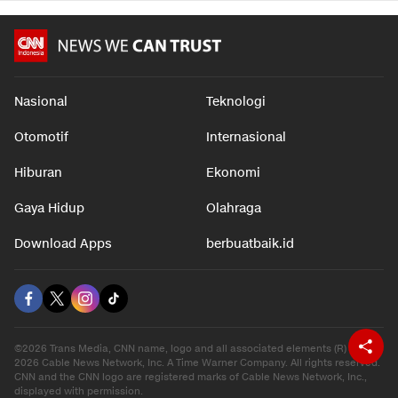
Nasional
Teknologi
Otomotif
Internasional
Hiburan
Ekonomi
Gaya Hidup
Olahraga
Download Apps
berbuatbaik.id
©2026 Trans Media, CNN name, logo and all associated elements (R) and ©
2026 Cable News Network, Inc. A Time Warner Company. All rights reserved.
CNN and the CNN logo are registered marks of Cable News Network, Inc.,
displayed with permission.