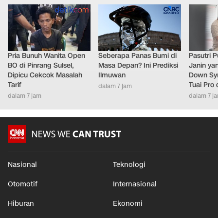
Pria Bunuh Wanita Open
Seberapa Panas Bumi di
Pasutri 
BO di Pinrang Sulsel,
Masa Depan? Ini Prediksi
Janin ya
Dipicu Cekcok Masalah
Ilmuwan
Down Syn
Tarif
Tuai Pro
dalam 7 jam
dalam 7 jam
dalam 7 j
Nasional
Teknologi
Otomotif
Internasional
Hiburan
Ekonomi