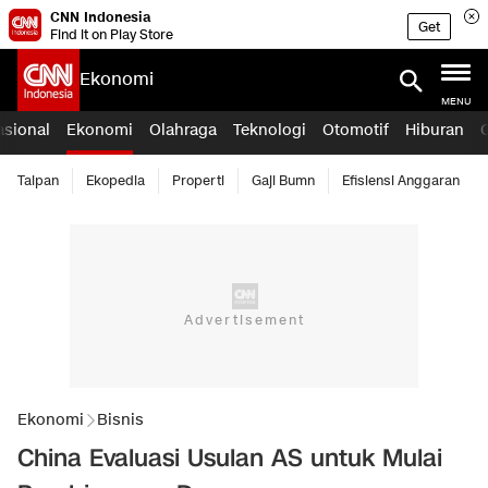
CNN Indonesia
Get
Find it on Play Store
Ekonomi
MENU
asional
Ekonomi
Olahraga
Teknologi
Otomotif
Hiburan
Taipan
Ekopedia
Properti
Gaji Bumn
Efisiensi Anggaran
Ekonomi
Bisnis
China Evaluasi Usulan AS untuk Mulai