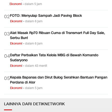
Ekonomi
•
dalam 5 jam
FOTO: Menyulap Sampah Jadi Paving Block
0
2
Ekonomi
•
dalam 6 jam
Alat Masak Rp70 Ribuan Cuma di Transmart Full Day Sale,
0
3
Serbu Bun!
Ekonomi
•
dalam 6 jam
Daftar Perbaikan Tata Kelola MBG di Bawah Komando
0
4
Sudaryono
Ekonomi
•
dalam 43 menit
Kepala Bapanas dan Dirut Bulog Serahkan Bantuan Pangan
0
5
Perdana di Alor
Ekonomi
•
dalam 5 jam
LAINNYA DARI DETIKNETWORK