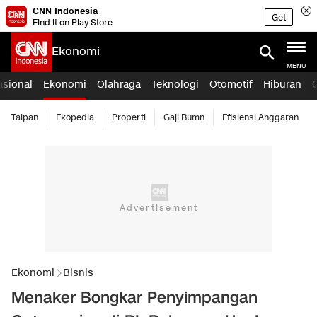
CNN Indonesia
Get
Find it on Play Store
Ekonomi
MENU
asional
Ekonomi
Olahraga
Teknologi
Otomotif
Hiburan
Taipan
Ekopedia
Properti
Gaji Bumn
Efisiensi Anggaran
Ekonomi
Bisnis
Menaker Bongkar Penyimpangan