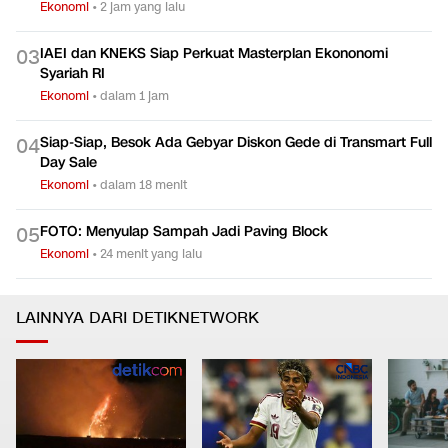
Ekonomi
•
2 jam yang lalu
IAEI dan KNEKS Siap Perkuat Masterplan Ekononomi
0
3
Syariah RI
Ekonomi
•
dalam 1 jam
Siap-Siap, Besok Ada Gebyar Diskon Gede di Transmart Full
0
4
Day Sale
Ekonomi
•
dalam 18 menit
FOTO: Menyulap Sampah Jadi Paving Block
0
5
Ekonomi
•
24 menit yang lalu
LAINNYA DARI DETIKNETWORK