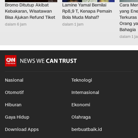
Bromo Ditutup Akibat
Lamine Yamal Bernilai
Cara Men
Kebakaran, Wisatawan
Rp8,9 T, Kenapa Pemain
yang Ene
Bisa Ajukan Refund Tiket
Bola Muda Mahal?
Terkuras
Orang ya
dalam 6 jam
dalam 1 jam
Bahagia
dalam 1 j
Nasional
Teknologi
Otomotif
Internasional
Hiburan
Ekonomi
Gaya Hidup
Olahraga
Download Apps
berbuatbaik.id