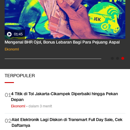
01:35
Pahami Dampak Kenaikan Suku Bunga Acuan ke Cicilan KPR
Ekonomi
TERPOPULER
4 Titik di Tol Jakarta-Cikampek Diperbaiki hingga Pekan
0
1
Depan
Ekonomi
•
dalam 3 menit
Alat Elektronik Lagi Diskon di Transmart Full Day Sale, Cek
0
2
Daftarnya