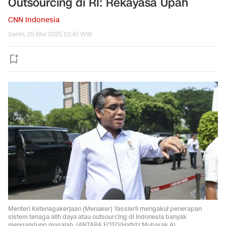
Outsourcing di RI: Rekayasa Upah
CNN Indonesia
Senin, 05 Mei 2025 13:45 WIB
Menteri Ketenagakerjaan (Menaker) Yassierli mengakui penerapan
sistem tenaga alih daya atau outsourcing di Indonesia banyak
mengandung masalah. (ANTARA FOTO/Hafidz Mubarak A).