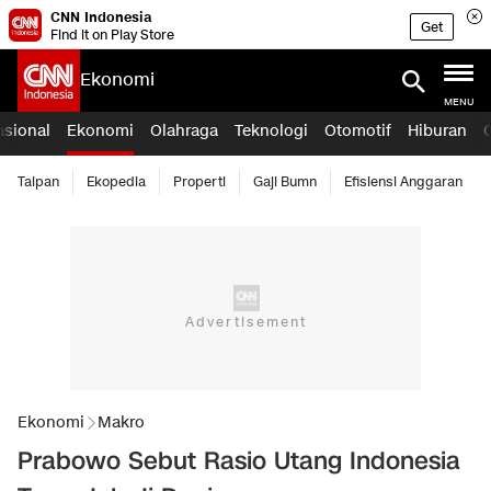
CNN Indonesia
Get
Find it on Play Store
Ekonomi
MENU
asional
Ekonomi
Olahraga
Teknologi
Otomotif
Hiburan
Taipan
Ekopedia
Properti
Gaji Bumn
Efisiensi Anggaran
Ekonomi
Makro
Prabowo Sebut Rasio Utang Indonesia