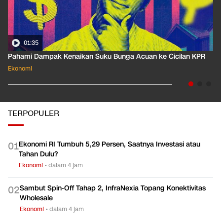
01:58
n KPR
Besaran Pajak Pencairan JHT yang Diminta Buruh Dihapus
Ekonomi
TERPOPULER
Ekonomi RI Tumbuh 5,29 Persen, Saatnya Investasi atau
0
1
Tahan Dulu?
Ekonomi
•
dalam 4 jam
Sambut Spin-Off Tahap 2, InfraNexia Topang Konektivitas
0
2
Wholesale
Ekonomi
•
dalam 4 jam