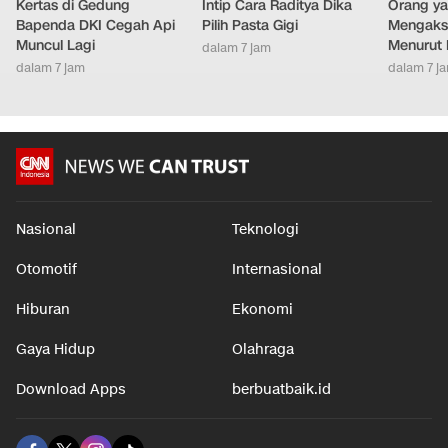
Kertas di Gedung
Intip Cara Raditya Dika
Orang y
Bapenda DKI Cegah Api
Pilih Pasta Gigi
Mengakse
Muncul Lagi
Menurut 
dalam 7 jam
dalam 7 jam
dalam 7 j
Nasional
Teknologi
Otomotif
Internasional
Hiburan
Ekonomi
Gaya Hidup
Olahraga
Download Apps
berbuatbaik.id