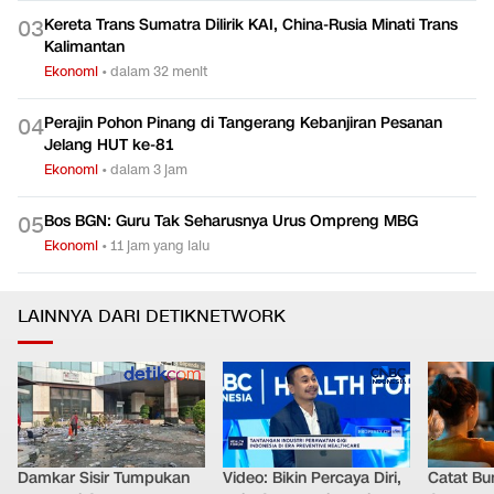
Kereta Trans Sumatra Dilirik KAI, China-Rusia Minati Trans
0
3
Kalimantan
Ekonomi
•
dalam 32 menit
Perajin Pohon Pinang di Tangerang Kebanjiran Pesanan
0
4
Jelang HUT ke-81
Ekonomi
•
dalam 3 jam
Bos BGN: Guru Tak Seharusnya Urus Ompreng MBG
0
5
Ekonomi
•
11 jam yang lalu
LAINNYA DARI DETIKNETWORK
Damkar Sisir Tumpukan
Video: Bikin Percaya Diri,
Catat Bun