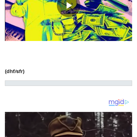
(dhf/sfr)