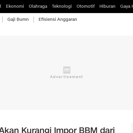
l
Ekonomi
Olahraga
Teknologi
Otomotif
Hiburan
Gaya 
Gaji Bumn
Efisiensi Anggaran
l Akan Kurangi Impor BBM dari