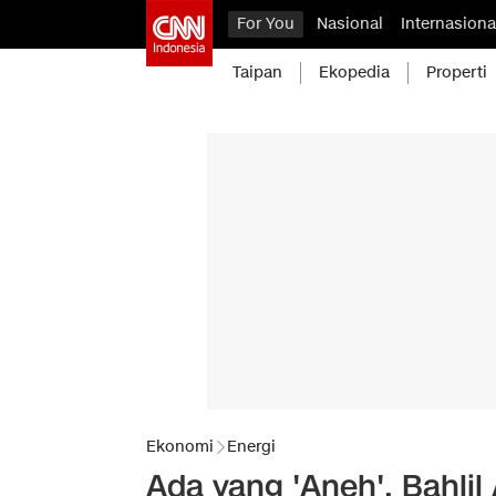
For You
Nasional
Internasiona
Taipan
Ekopedia
Properti
Ekonomi
Energi
Ada yang 'Aneh', Bahli