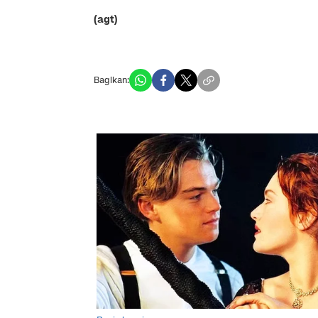
(agt)
Bagikan: