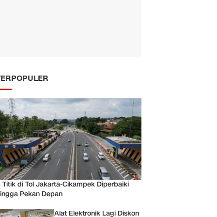
TERPOPULER
 Titik di Tol Jakarta-Cikampek Diperbaiki
ingga Pekan Depan
Alat Elektronik Lagi Diskon