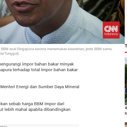
or BBM asal Singapura karena menemukan keanehan; jenis BBM sama
ia/Tunggul).
mengurangi impor bahan bakar minyak
ngapura terhadap total impor bahan bakar
Menteri Energi dan Sumber Daya Mineral
kan sebab harga BBM impor dari
4
ut lebih mahal apabila dibandingkan
h
MENT