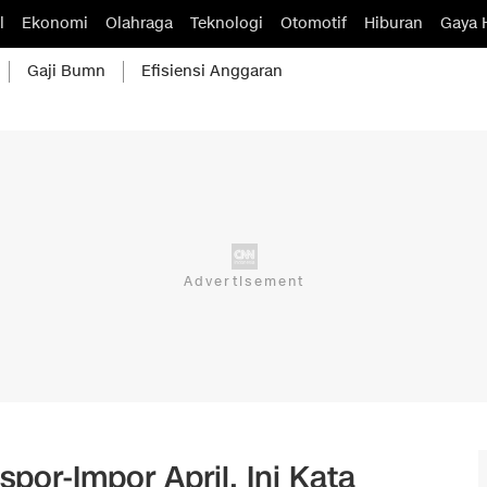
l
Ekonomi
Olahraga
Teknologi
Otomotif
Hiburan
Gaya 
Gaji Bumn
Efisiensi Anggaran
por-Impor April, Ini Kata