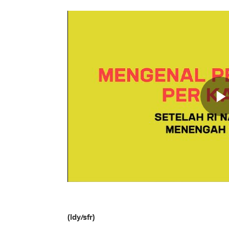
(ldy/sfr)