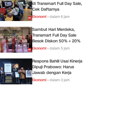
di Transmart Full Day Sale,
Cek Daftarnya
Ekonomi
•
dalam 6 jam
Sambut Hari Merdeka,
Transmart Full Day Sale
Besok Diskon 50% + 20%
Ekonomi
•
dalam 5 jam
Respons Bahlil Usai Kinerja
Dipuji Prabowo: Harus
Jawab dengan Kerja
Ekonomi
•
dalam 3 jam