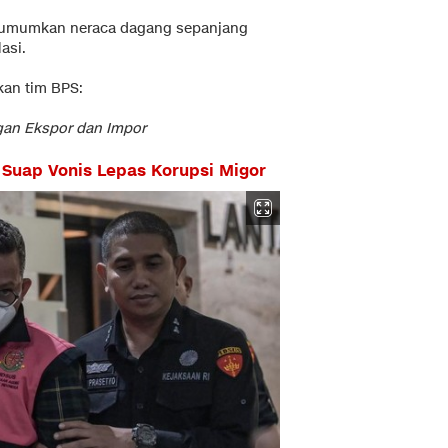
gumumkan neraca dagang sepanjang
asi.
an tim BPS:
gan Ekspor dan Impor
 Suap Vonis Lepas Korupsi Migor