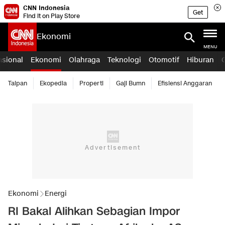
CNN Indonesia
Get
Find it on Play Store
Ekonomi
MENU
asional
Ekonomi
Olahraga
Teknologi
Otomotif
Hiburan
Taipan
Ekopedia
Properti
Gaji Bumn
Efisiensi Anggaran
Ekonomi
Energi
RI Bakal Alihkan Sebagian Impor