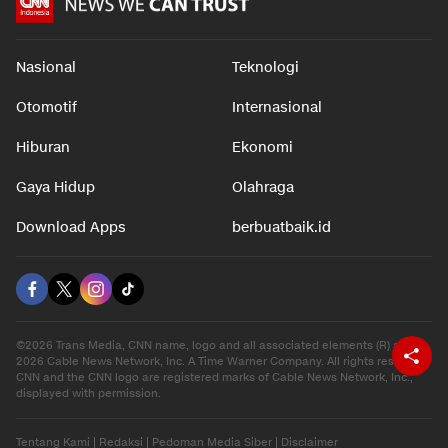
Nasional
Teknologi
Otomotif
Internasional
Hiburan
Ekonomi
Gaya Hidup
Olahraga
Download Apps
berbuatbaik.id
©2026 Trans Media, CNN name, logo and all associated elements (R) and ©
2026 Cable News Network, Inc. A Time Warner Company. All rights reserved.
CNN and the CNN logo are registered marks of Cable News Network, Inc.,
displayed with permission.
Tentang Kami
|
Redaksi
|
Pedoman Media Siber
|
Disclaimer