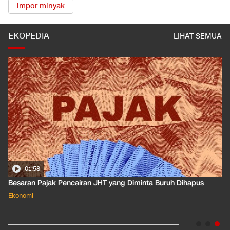
impor minyak
EKOPEDIA
LIHAT SEMUA
01:50
Apa Arti Peringkat Kredit Indonesia yang Dirilis S&P Global
Dkk?
Ekonomi