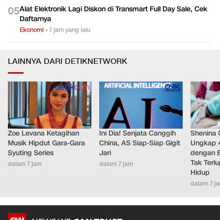
Alat Elektronik Lagi Diskon di Transmart Full Day Sale, Cek
0
5
Daftarnya
Ekonomi
•
7 jam yang lalu
LAINNYA DARI DETIKNETWORK
Zoe Levana Ketagihan
Ini Dia! Senjata Canggih
Shenina
Musik Hipdut Gara-Gara
China, AS Siap-Siap Gigit
Ungkap 
Syuting Series
Jari
dengan 
Tak Terl
dalam 7 jam
dalam 7 jam
Hidup
dalam 7 j