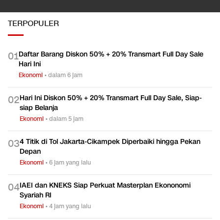
TERPOPULER
Daftar Barang Diskon 50% + 20% Transmart Full Day Sale
0
1
Hari Ini
Ekonomi
•
dalam 6 jam
Hari Ini Diskon 50% + 20% Transmart Full Day Sale, Siap-
0
2
siap Belanja
Ekonomi
•
dalam 5 jam
4 Titik di Tol Jakarta-Cikampek Diperbaiki hingga Pekan
0
3
Depan
Ekonomi
•
6 jam yang lalu
IAEI dan KNEKS Siap Perkuat Masterplan Ekononomi
0
4
Syariah RI
Ekonomi
•
4 jam yang lalu