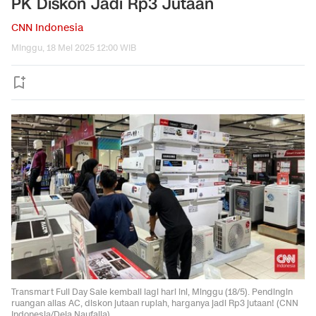
PK Diskon Jadi Rp3 Jutaan
CNN Indonesia
Minggu, 18 Mei 2025 12:00 WIB
Transmart Full Day Sale kembali lagi hari ini, Minggu (18/5). Pendingin
ruangan alias AC, diskon jutaan rupiah, harganya jadi Rp3 jutaan! (CNN
Indonesia/Dela Naufalia)