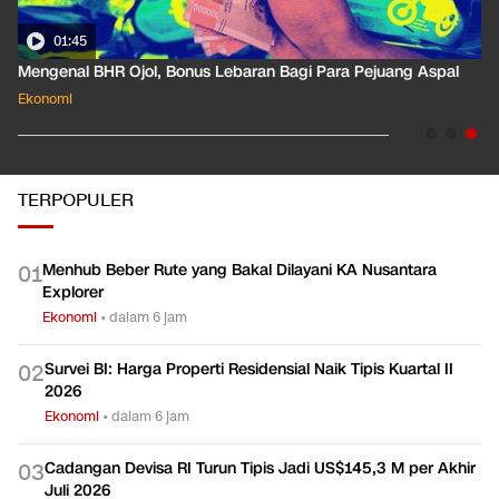
01:45
Mengenal BHR Ojol, Bonus Lebaran Bagi Para Pejuang Aspal
Ekonomi
TERPOPULER
Menhub Beber Rute yang Bakal Dilayani KA Nusantara
0
1
Explorer
Ekonomi
•
dalam 6 jam
Survei BI: Harga Properti Residensial Naik Tipis Kuartal II
0
2
2026
Ekonomi
•
dalam 6 jam
Cadangan Devisa RI Turun Tipis Jadi US$145,3 M per Akhir
0
3
Juli 2026