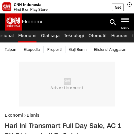
CNN Indonesia
Get
Find it on Play Store
Ekonomi
MENU
asional
Ekonomi
Olahraga
Teknologi
Otomotif
Hiburan
Taipan
Ekopedia
Properti
Gaji Bumn
Efisiensi Anggaran
Ekonomi
Bisnis
Hari Ini Transmart Full Day Sale, AC 1