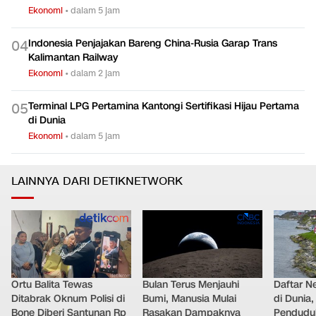
Ekonomi
•
dalam 5 jam
Indonesia Penjajakan Bareng China-Rusia Garap Trans
0
4
Kalimantan Railway
Ekonomi
•
dalam 2 jam
Terminal LPG Pertamina Kantongi Sertifikasi Hijau Pertama
0
5
di Dunia
Ekonomi
•
dalam 5 jam
LAINNYA DARI DETIKNETWORK
Ortu Balita Tewas
Bulan Terus Menjauhi
Daftar N
Ditabrak Oknum Polisi di
Bumi, Manusia Mulai
di Dunia
Bone Diberi Santunan Rp
Rasakan Dampaknya
Pendudu