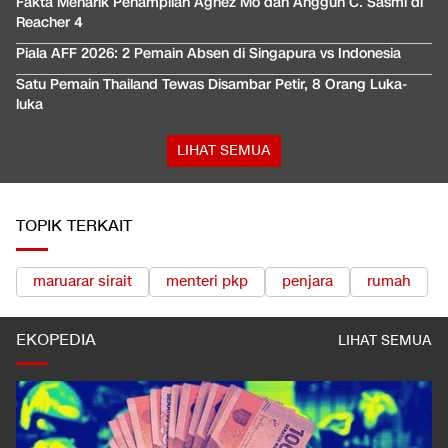
Fakta Menarik Penampilan Agnez Mo dan Anggun C. Sasmi di
Reacher 4
Piala AFF 2026: 2 Pemain Absen di Singapura vs Indonesia
Satu Pemain Thailand Tewas Disambar Petir, 8 Orang Luka-
luka
LIHAT SEMUA
TOPIK TERKAIT
maruarar sirait
menteri pkp
penjara
rumah
EKOPEDIA
LIHAT SEMUA