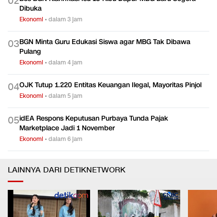
0
2
Dibuka
Ekonomi
•
dalam 3 jam
BGN Minta Guru Edukasi Siswa agar MBG Tak Dibawa
0
3
Pulang
Ekonomi
•
dalam 4 jam
OJK Tutup 1.220 Entitas Keuangan Ilegal, Mayoritas Pinjol
0
4
Ekonomi
•
dalam 5 jam
idEA Respons Keputusan Purbaya Tunda Pajak
0
5
Marketplace Jadi 1 November
Ekonomi
•
dalam 6 jam
LAINNYA DARI DETIKNETWORK