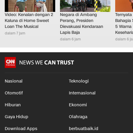
Video: Kenalan dengan 2
Negara di Ambang
Ternyata
Kaluna di Home Sweet
Perang, Presiden
Bahagia 
Loan The Musical
Dievakuasi Kendaraan
5 Warna 
Lapis Baja
Kesehari
dalam 7 jam
dalam 6 jam
dalam 6 j
Nasional
Teknologi
Otomotif
Internasional
Hiburan
Ekonomi
Gaya Hidup
Olahraga
Download Apps
berbuatbaik.id