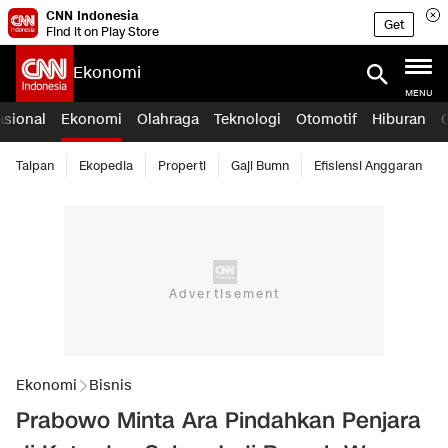
CNN Indonesia
Get
Find it on Play Store
Ekonomi
MENU
asional
Ekonomi
Olahraga
Teknologi
Otomotif
Hiburan
Taipan
Ekopedia
Properti
Gaji Bumn
Efisiensi Anggaran
Ekonomi
Bisnis
Prabowo Minta Ara Pindahkan Penjara