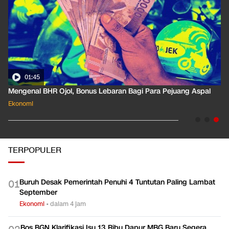
01:45
01:
enal BHR Ojol, Bonus Lebaran Bagi Para Pejuang Aspal
Pahami
omi
Ekonomi
TERPOPULER
Buruh Desak Pemerintah Penuhi 4 Tuntutan Paling Lambat
0
1
September
Ekonomi
•
dalam 4 jam
Bos BGN Klarifikasi Isu 13 Ribu Dapur MBG Baru Segera