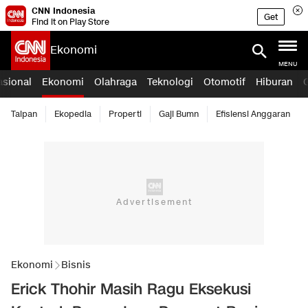
CNN Indonesia
Get
Find it on Play Store
Ekonomi
MENU
asional
Ekonomi
Olahraga
Teknologi
Otomotif
Hiburan
Taipan
Ekopedia
Properti
Gaji Bumn
Efisiensi Anggaran
Ekonomi
Bisnis
Erick Thohir Masih Ragu Eksekusi