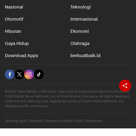
Nasional
Teknologi
Otomotif
Internasional
Hiburan
Ekonomi
Gaya Hidup
Olahraga
Download Apps
berbuatbaik.id
©2026 Trans Media, CNN name, logo and all associated elements (R) and ©
2026 Cable News Network, Inc. A Time Warner Company. All rights reserved.
CNN and the CNN logo are registered marks of Cable News Network, Inc.,
displayed with permission.
Tentang Kami
|
Redaksi
|
Pedoman Media Siber
|
Disclaimer