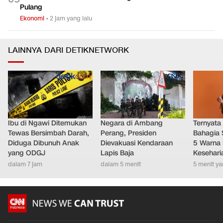
Pulang
Ekonomi
•
2 jam yang lalu
LAINNYA DARI DETIKNETWORK
Ibu di Ngawi Ditemukan
Negara di Ambang
Ternyata
Tewas Bersimbah Darah,
Perang, Presiden
Bahagia 
Diduga Dibunuh Anak
Dievakuasi Kendaraan
5 Warna 
yang ODGJ
Lapis Baja
Kesehari
dalam 7 jam
dalam 5 menit
5 menit ya