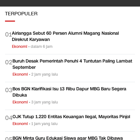
TERPOPULER
Airlangga Sebut 60 Persen Alumni Magang Nasional
0
1
Direkrut Karyawan
Ekonomi
•
dalam 6 jam
Buruh Desak Pemerintah Penuhi 4 Tuntutan Paling Lambat
0
2
September
Ekonomi
•
2 jam yang lalu
Bos BGN Klarifikasi Isu 13 Ribu Dapur MBG Baru Segera
0
3
Dibuka
Ekonomi
•
3 jam yang lalu
OJK Tutup 1.220 Entitas Keuangan Ilegal, Mayoritas Pinjol
0
4
Ekonomi
•
1 jam yang lalu
BGN Minta Guru Edukasi Siswa agar MBG Tak Dibawa
0
5