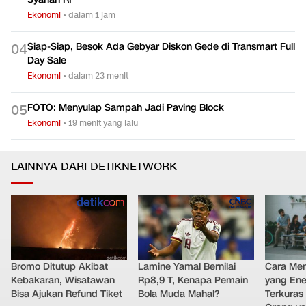
Ekonomi
•
dalam 1 jam
Siap-Siap, Besok Ada Gebyar Diskon Gede di Transmart Full
0
4
Day Sale
Ekonomi
•
dalam 23 menit
FOTO: Menyulap Sampah Jadi Paving Block
0
5
Ekonomi
•
19 menit yang lalu
LAINNYA DARI DETIKNETWORK
Bromo Ditutup Akibat
Lamine Yamal Bernilai
Cara Men
Kebakaran, Wisatawan
Rp8,9 T, Kenapa Pemain
yang Ene
Bisa Ajukan Refund Tiket
Bola Muda Mahal?
Terkuras