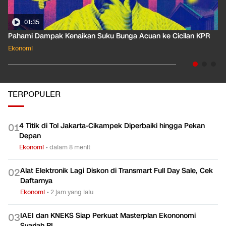
01:35
Pahami Dampak Kenaikan Suku Bunga Acuan ke Cicilan KPR
Ekonomi
TERPOPULER
4 Titik di Tol Jakarta-Cikampek Diperbaiki hingga Pekan
0
1
Depan
Ekonomi
•
dalam 8 menit
Alat Elektronik Lagi Diskon di Transmart Full Day Sale, Cek
0
2
Daftarnya
Ekonomi
•
2 jam yang lalu
IAEI dan KNEKS Siap Perkuat Masterplan Ekononomi
0
3
Syariah RI