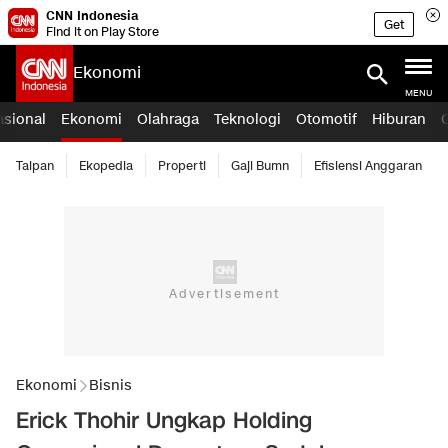
CNN Indonesia
Get
Find it on Play Store
Ekonomi
MENU
asional
Ekonomi
Olahraga
Teknologi
Otomotif
Hiburan
Taipan
Ekopedia
Properti
Gaji Bumn
Efisiensi Anggaran
Ekonomi
Bisnis
Erick Thohir Ungkap Holding