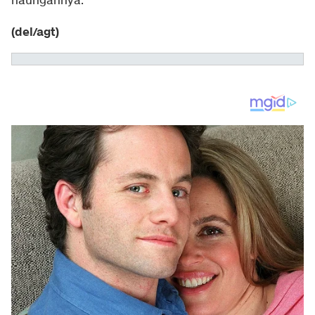
naungannya.
(del/agt)