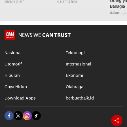
Orang ya
dalam 6 jam
dalam 1 jam
Bahagia
dalam 1 j
Nasional
Teknologi
Otomotif
Internasional
Hiburan
Ekonomi
Gaya Hidup
Olahraga
Download Apps
berbuatbaik.id