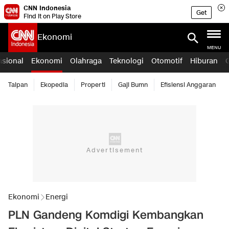
CNN Indonesia
Get
Find it on Play Store
Ekonomi
MENU
asional
Ekonomi
Olahraga
Teknologi
Otomotif
Hiburan
Taipan
Ekopedia
Properti
Gaji Bumn
Efisiensi Anggaran
Ekonomi
Energi
PLN Gandeng Komdigi Kembangkan