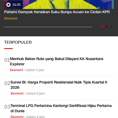
01:35
Pahami Dampak Kenaikan Suku Bunga Acuan ke Cicilan KPR
Ekonomi
TERPOPULER
Menhub Beber Rute yang Bakal Dilayani KA Nusantara
0
1
Explorer
Ekonomi
•
dalam 5 jam
Survei BI: Harga Properti Residensial Naik Tipis Kuartal II
0
2
2026
Ekonomi
•
dalam 6 jam
Terminal LPG Pertamina Kantongi Sertifikasi Hijau Pertama
0
3
di Dunia
Ekonomi
•
dalam 4 jam