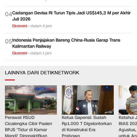
Cadangan Devisa RI Turun Tipis Jadi US$145,3 M per Akhir
0
4
Juli 2026
Ekonomi
•
dalam 4 jam
Indonesia Penjajakan Bareng China-Rusia Garap Trans
0
5
Kalimantan Railway
Ekonomi
•
dalam 1 jam
LAINNYA DARI DETIKNETWORK
Perawat RSUD
Ketua Gapensi: Sudah
Ketahui J
Cicalengka Cibir Pasien
Rp1.000 T Digelontorkan
BIAS 202
BPJS 'Tidur di Kamar
di Konstruksi Era
Agustus,
Mandi' Dinonaktifkan
Prabowo
untuk Ana