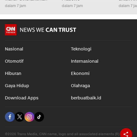
dalam 7 jam
dalam 7 jam
dalam 7 j
Nasional
Teknologi
Otomotif
Internasional
Hiburan
Ekonomi
Gaya Hidup
Olahraga
Download Apps
berbuatbaik.id
©2026 Trans Media, CNN name, logo and all associated elements (R) and ©