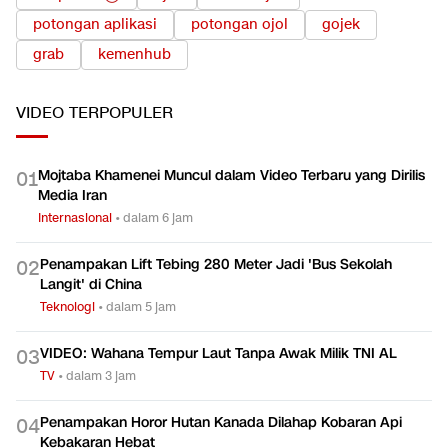
potongan aplikasi
potongan ojol
gojek
grab
kemenhub
VIDEO
TERPOPULER
Mojtaba Khamenei Muncul dalam Video Terbaru yang Dirilis
0
1
Media Iran
Internasional
•
dalam 6 jam
Penampakan Lift Tebing 280 Meter Jadi 'Bus Sekolah
0
2
Langit' di China
Teknologi
•
dalam 5 jam
VIDEO: Wahana Tempur Laut Tanpa Awak Milik TNI AL
0
3
TV
•
dalam 3 jam
Penampakan Horor Hutan Kanada Dilahap Kobaran Api
0
4
Kebakaran Hebat