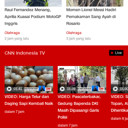
Raul Fernandez Menang,
Momen Lionel Messi Hadiri
Aprilia Kuasai Podium MotoGP
Pemakaman Sang Ayah di
Inggris
Rosario
Olahraga
Olahraga
2 jam yang lalu
3 jam yang lalu
CNN Indonesia TV
Live
01:41
01:39
01:0
VIDEO: Harga Telur dan
VIDEO: Pascaterbakar,
VIDEO: S
Daging Sapi Kembali Naik
Gedung Bapenda DKI
Topan, A
Masih Dipasangi Garis
Dihentik
dalam 7 jam
Polisi
dalam 6 j
dalam 7 jam