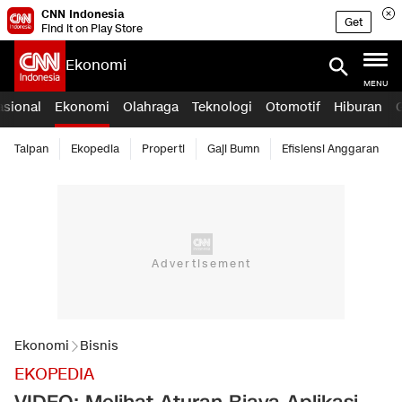
CNN Indonesia
Get
Find it on Play Store
Ekonomi
MENU
asional
Ekonomi
Olahraga
Teknologi
Otomotif
Hiburan
Taipan
Ekopedia
Properti
Gaji Bumn
Efisiensi Anggaran
Ekonomi
Bisnis
EKOPEDIA