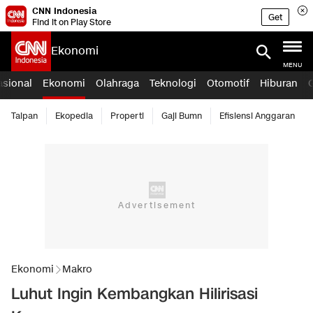
CNN Indonesia
Get
Find it on Play Store
Ekonomi
MENU
asional
Ekonomi
Olahraga
Teknologi
Otomotif
Hiburan
Taipan
Ekopedia
Properti
Gaji Bumn
Efisiensi Anggaran
Ekonomi
Makro
Luhut Ingin Kembangkan Hilirisasi