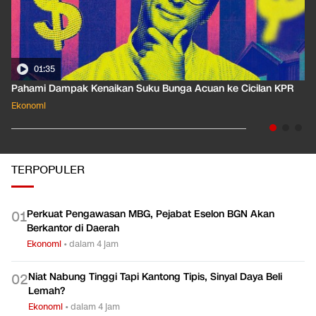
01:35
Pahami Dampak Kenaikan Suku Bunga Acuan ke Cicilan KPR
Ekonomi
TERPOPULER
Perkuat Pengawasan MBG, Pejabat Eselon BGN Akan
0
1
Berkantor di Daerah
Ekonomi
•
dalam 4 jam
Niat Nabung Tinggi Tapi Kantong Tipis, Sinyal Daya Beli
0
2
Lemah?
Ekonomi
•
dalam 4 jam