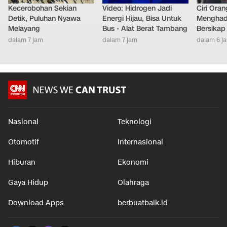
Kecerobohan Sekian
Video: Hidrogen Jadi
Ciri Oran
Detik, Puluhan Nyawa
Energi Hijau, Bisa Untuk
Menghad
Melayang
Bus - Alat Berat Tambang
Bersikap
dalam 7 jam
dalam 7 jam
dalam 6 j
Nasional
Teknologi
Otomotif
Internasional
Hiburan
Ekonomi
Gaya Hidup
Olahraga
Download Apps
berbuatbaik.id