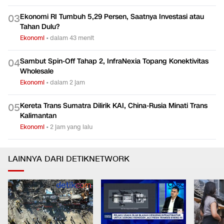
Ekonomi RI Tumbuh 5,29 Persen, Saatnya Investasi atau
0
3
Tahan Dulu?
Ekonomi
•
dalam 43 menit
Sambut Spin-Off Tahap 2, InfraNexia Topang Konektivitas
0
4
Wholesale
Ekonomi
•
dalam 2 jam
Kereta Trans Sumatra Dilirik KAI, China-Rusia Minati Trans
0
5
Kalimantan
Ekonomi
•
2 jam yang lalu
LAINNYA DARI DETIKNETWORK