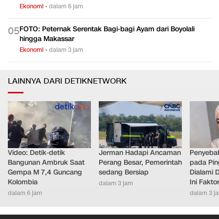
Ekonomi
•
dalam 6 jam
FOTO: Peternak Serentak Bagi-bagi Ayam dari Boyolali
0
5
hingga Makassar
Ekonomi
•
dalam 3 jam
LAINNYA DARI DETIKNETWORK
Video: Detik-detik
Jerman Hadapi Ancaman
Penyebab
Bangunan Ambruk Saat
Perang Besar, Pemerintah
pada Pin
Gempa M 7,4 Guncang
sedang Bersiap
Dialami D
Kolombia
Ini Fakt
dalam 3 jam
dalam 6 jam
dalam 3 j