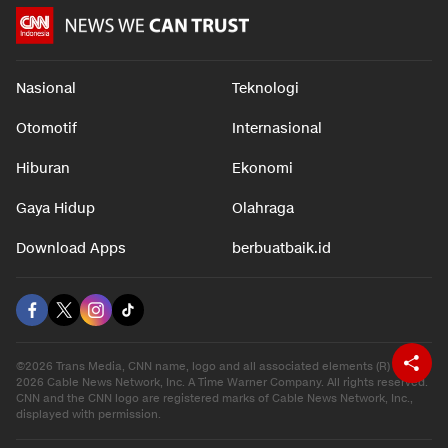
Nasional
Teknologi
Otomotif
Internasional
Hiburan
Ekonomi
Gaya Hidup
Olahraga
Download Apps
berbuatbaik.id
©2026 Trans Media, CNN name, logo and all associated elements (R) and ©
2026 Cable News Network, Inc. A Time Warner Company. All rights reserved.
CNN and the CNN logo are registered marks of Cable News Network, Inc.,
displayed with permission.