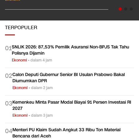
TERPOPULER
SNLIK 2026: 87,53% Pemilik Asuransi Non-BPJS Tak Tahu
0
1
Polisnya Dijamin
Ekonomi
•
dalam 4 jam
Calon Deputi Gubernur Senior BI Usulan Prabowo Bakal
0
2
Diumumkan DPR
Ekonomi
•
dalam 2 jam
Kemenkeu Minta Pasar Modal Biayai 91 Persen Investasi RI
0
3
2027
Ekonomi
•
dalam 3 jam
Menteri PU Klaim Sudah Angkut 33 Ribu Ton Material
0
4
Bencana dari Aceh