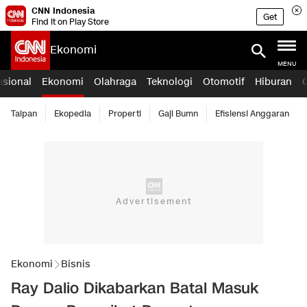
CNN Indonesia
Get
Find it on Play Store
Ekonomi
MENU
asional
Ekonomi
Olahraga
Teknologi
Otomotif
Hiburan
Taipan
Ekopedia
Properti
Gaji Bumn
Efisiensi Anggaran
Ekonomi
Bisnis
Ray Dalio Dikabarkan Batal Masuk