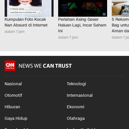
Kumpulan Foto Kocak
Perlahan Asing Geser
5 Rekome
Nan Absurd di Internet
Haluan Lagi, Incar Saham
Bag untu
Ini
Aman da
dalam 7 jam
dalam 7 jam
dalam 7 j
Nasional
Teknologi
Otomotif
Internasional
Hiburan
Ekonomi
Gaya Hidup
Olahraga