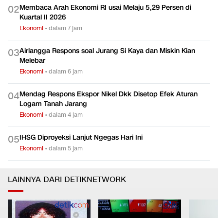
Membaca Arah Ekonomi RI usai Melaju 5,29 Persen di
0
2
Kuartal II 2026
Ekonomi
•
dalam 7 jam
Airlangga Respons soal Jurang Si Kaya dan Miskin Kian
0
3
Melebar
Ekonomi
•
dalam 6 jam
Mendag Respons Ekspor Nikel Dkk Disetop Efek Aturan
0
4
Logam Tanah Jarang
Ekonomi
•
dalam 4 jam
IHSG Diproyeksi Lanjut Ngegas Hari Ini
0
5
Ekonomi
•
dalam 5 jam
LAINNYA DARI DETIKNETWORK