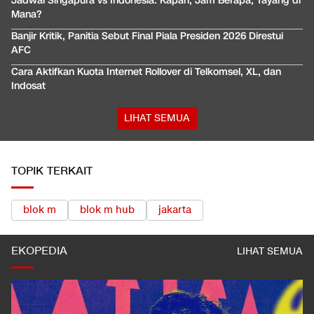
Jadwal Singapura vs Indonesia: Kapan, Jam Berapa, Tayang di
Mana?
Banjir Kritik, Panitia Sebut Final Piala Presiden 2026 Direstui
AFC
Cara Aktifkan Kuota Internet Rollover di Telkomsel, XL, dan
Indosat
LIHAT SEMUA
TOPIK TERKAIT
blok m
blok m hub
jakarta
EKOPEDIA
LIHAT SEMUA