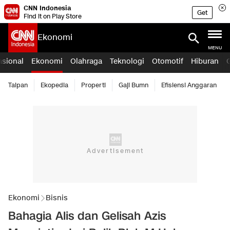
CNN Indonesia
Get
Find it on Play Store
Ekonomi
MENU
asional
Ekonomi
Olahraga
Teknologi
Otomotif
Hiburan
Taipan
Ekopedia
Properti
Gaji Bumn
Efisiensi Anggaran
Ekonomi
Bisnis
Bahagia Alis dan Gelisah Azis