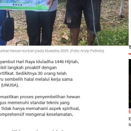
rkan hewan kurban pada Iduladha 2025. (Foto: Arsip Pelindo)
ambut Hari Raya Iduladha 1446 Hijriah,
bil langkah proaktif dengan
tifikat. Sedikitnya 30 orang telah
uru sembelih halal melalui kerja sama
a (UNUSA).
k memastikan proses penyembelihan hewan
igus memenuhi standar teknis yang
n tidak hanya memahami aspek spiritual,
komprehensif mengenai keselamatan,
E
I