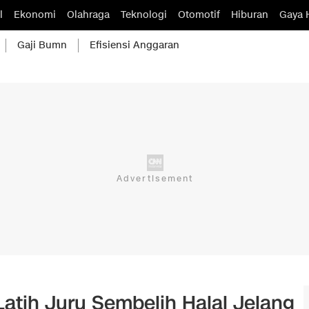
l
Ekonomi
Olahraga
Teknologi
Otomotif
Hiburan
Gaya 
Gaji Bumn
Efisiensi Anggaran
tih Juru Sembelih Halal Jelang