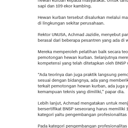
hewan kurban kepada masyarakat. Untuk tahu
sapi dan 109 ekor kambing.
Hewan kurban tersebut disalurkan melalui m
di lingkungan sekitar perusahaan.
Rektor UNUSA, Achmad Jazidie, menyebut para
berasal dari beberapa pesantren yang ada di 
Mereka memperoleh pelatihan baik secara te
pemotongan hewan kurban. Selanjutnya merek
kompetensi yang telah ditetapkan oleh BNSP u
“Ada teorinya dan juga praktik langsung pem
sesuai dengan bidangnya, ada yang memberika
terkait pemotongan hewan kurban, ada juga 
kemampuan teknis yang dimiliki,” papar dia.
Lebih lanjut, Achmad mengatakan untuk menja
bersertifikat BNSP seseorang harus memiliki 
kategori yaitu pengembangan profesionalita
Pada kategori pengembangan profesionalitas 