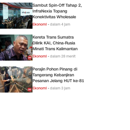
Sambut Spin-Off Tahap 2,
InfraNexia Topang
Konektivitas Wholesale
Ekonomi
•
dalam 4 jam
Kereta Trans Sumatra
Dilirik KAI, China-Rusia
Minati Trans Kalimantan
Ekonomi
•
dalam 28 menit
Perajin Pohon Pinang di
Tangerang Kebanjiran
Pesanan Jelang HUT ke-81
Ekonomi
•
dalam 3 jam