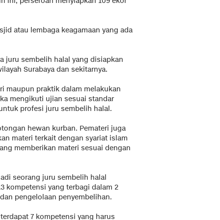
n ini, perseroan menyiapkan 109 ekor
asjid atau lembaga keagamaan yang ada
 juru sembelih halal yang disiapkan
wilayah Surabaya dan sekitarnya.
ori maupun praktik dalam melakukan
a mengikuti ujian sesuai standar
ntuk profesi juru sembelih halal.
otongan hewan kurban. Pemateri juga
n materi terkait dengan syariat islam
yang memberikan materi sesuai dengan
di seorang juru sembelih halal
13 kompetensi yang terbagi dalam 2
s dan pengelolaan penyembelihan.
terdapat 7 kompetensi yang harus