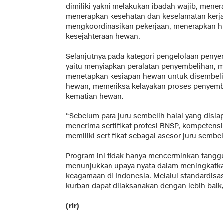
dimiliki yakni melakukan ibadah wajib, menera
menerapkan kesehatan dan keselamatan kerja,
mengkoordinasikan pekerjaan, menerapkan hi
kesejahteraan hewan.
Selanjutnya pada kategori pengelolaan penye
yaitu menyiapkan peralatan penyembelihan, 
menetapkan kesiapan hewan untuk disembeli
hewan, memeriksa kelayakan proses penyembe
kematian hewan.
“Sebelum para juru sembelih halal yang disia
menerima sertifikat profesi BNSP, kompetensi 
memiliki sertifikat sebagai asesor juru sembe
Program ini tidak hanya mencerminkan tanggu
menunjukkan upaya nyata dalam meningkatka
keagamaan di Indonesia. Melalui standardisasi
kurban dapat dilaksanakan dengan lebih baik,
(rir)