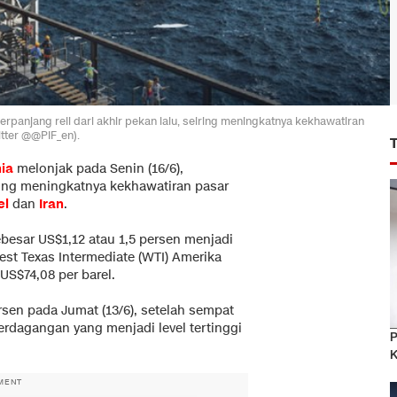
panjang reli dari akhir pekan lalu, seiring meningkatnya kekhawatiran
itter @@PIF_en).
ia
melonjak pada Senin (16/6),
iring meningkatnya kekhawatiran pasar
el
dan
Iran
.
besar US$1,12 atau 1,5 persen menjadi
st Texas Intermediate (WTI) Amerika
 US$74,08 per barel.
rsen pada Jumat (13/6), setelah sempat
erdagangan yang menjadi level tertinggi
P
K
MENT