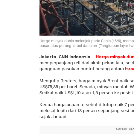
Harga minyak dunia melonjak pada Senin (16/6), memper
pasar atas perang Israel dan Iran. (Tangkapan layar tw
Jakarta, CNN Indonesia
--
Harga minyak dun
memperpanjang reli dari akhir pekan lalu, se
gangguan pasokan buntut perang antara
Isra
Mengutip Reuters, harga minyak Brent naik se
US$75,35 per barel. Senada, minyak mentah We
Serikat naik US$1,10 atau 1,5 persen ke posisi
Kedua harga acuan tersebut ditutup naik 7 pe
melesat lebih dari 13 persen sepanjang sesi p
sejak Januari.
ADVERTISE