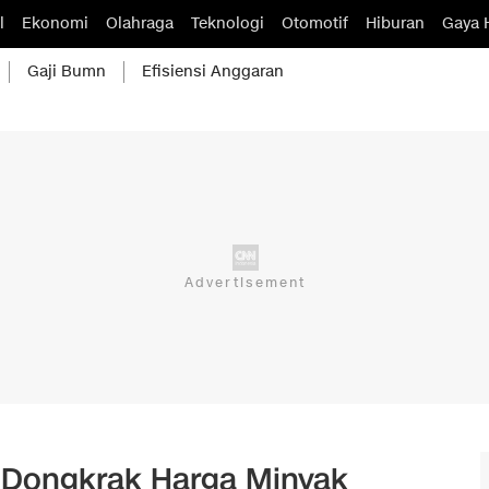
l
Ekonomi
Olahraga
Teknologi
Otomotif
Hiburan
Gaya 
Gaji Bumn
Efisiensi Anggaran
us Dongkrak Harga Minyak