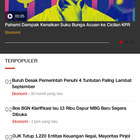
01:35
Pahami Dampak Kenaikan Suku Bunga Acuan ke Cicilan KPR
Ekonomi
TERPOPULER
Buruh Desak Pemerintah Penuhi 4 Tuntutan Paling Lambat
0
1
September
Ekonomi
•
30 menit yang lalu
Bos BGN Klarifikasi Isu 13 Ribu Dapur MBG Baru Segera
0
2
Dibuka
Ekonomi
•
1 jam yang lalu
OJK Tutup 1.220 Entitas Keuangan Ilegal, Mayoritas Pinjol
0
3