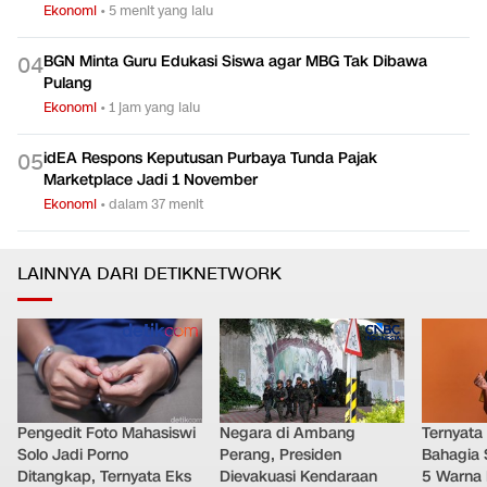
Ekonomi
•
5 menit yang lalu
BGN Minta Guru Edukasi Siswa agar MBG Tak Dibawa
0
4
Pulang
Ekonomi
•
1 jam yang lalu
idEA Respons Keputusan Purbaya Tunda Pajak
0
5
Marketplace Jadi 1 November
Ekonomi
•
dalam 37 menit
LAINNYA DARI DETIKNETWORK
Pengedit Foto Mahasiswi
Negara di Ambang
Ternyata
Solo Jadi Porno
Perang, Presiden
Bahagia 
Ditangkap, Ternyata Eks
Dievakuasi Kendaraan
5 Warna 