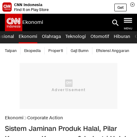
CNN Indonesia
Get
Find it on Play Store
Ekonomi
MENU
asional
Ekonomi
Olahraga
Teknologi
Otomotif
Hiburan
Taipan
Ekopedia
Properti
Gaji Bumn
Efisiensi Anggaran
Ekonomi
Corporate Action
Sistem Jaminan Produk Halal, Pilar