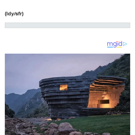
(ldy/sfr)