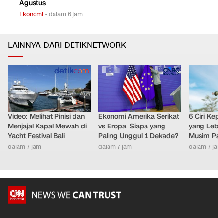
Agustus
Ekonomi
•
dalam 6 jam
LAINNYA DARI DETIKNETWORK
Video: Melihat Pinisi dan
Ekonomi Amerika Serikat
6 Ciri K
Menjajal Kapal Mewah di
vs Eropa, Siapa yang
yang Leb
Yacht Festival Bali
Paling Unggul 1 Dekade?
Musim P
dalam 7 jam
dalam 7 jam
dalam 7 j