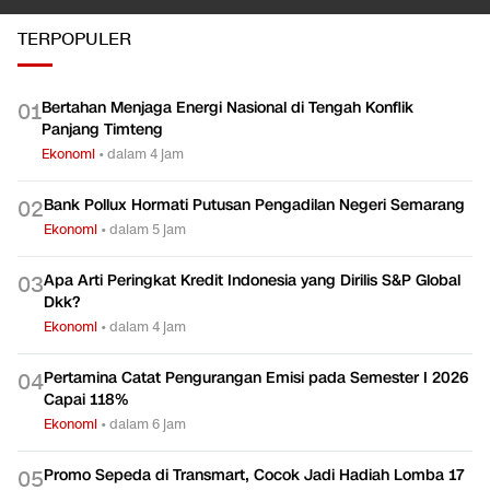
TERPOPULER
Bertahan Menjaga Energi Nasional di Tengah Konflik
0
1
Panjang Timteng
Ekonomi
•
dalam 4 jam
Bank Pollux Hormati Putusan Pengadilan Negeri Semarang
0
2
Ekonomi
•
dalam 5 jam
Apa Arti Peringkat Kredit Indonesia yang Dirilis S&P Global
0
3
Dkk?
Ekonomi
•
dalam 4 jam
Pertamina Catat Pengurangan Emisi pada Semester I 2026
0
4
Capai 118%
Ekonomi
•
dalam 6 jam
Promo Sepeda di Transmart, Cocok Jadi Hadiah Lomba 17
0
5