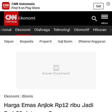
CNN Indonesia
Get
Find it on Play Store
Ekonomi
MENU
asional
Ekonomi
Olahraga
Teknologi
Otomotif
Hiburan
Taipan
Ekopedia
Properti
Gaji Bumn
Efisiensi Anggaran
Ekonomi
Bisnis
Harga Emas Anjlok Rp12 ribu Jadi