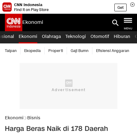
CNN Indonesia
Get
Find it on Play Store
Ekonomi
MENU
asional
Ekonomi
Olahraga
Teknologi
Otomotif
Hiburan
Taipan
Ekopedia
Properti
Gaji Bumn
Efisiensi Anggaran
Ekonomi
Bisnis
Harga Beras Naik di 178 Daerah