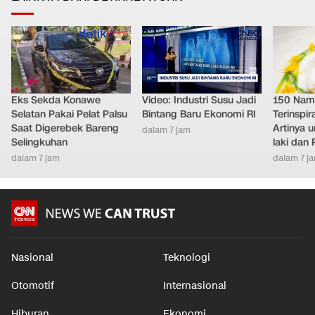
Eks Sekda Konawe
Video: Industri Susu Jadi
150 Nam
Selatan Pakai Pelat Palsu
Bintang Baru Ekonomi RI
Terinspir
Saat Digerebek Bareng
Artinya 
dalam 7 jam
Selingkuhan
laki dan
dalam 7 jam
dalam 7 j
Nasional
Teknologi
Otomotif
Internasional
Hiburan
Ekonomi