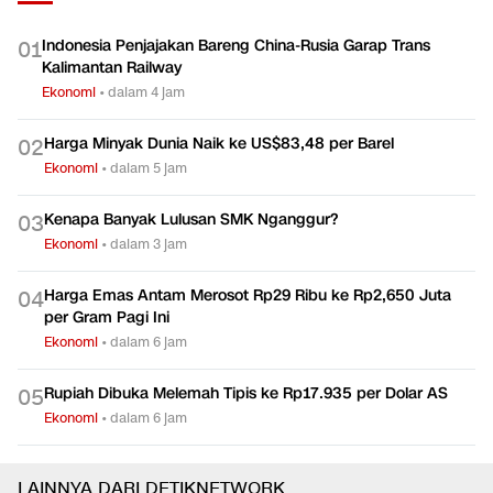
Indonesia Penjajakan Bareng China-Rusia Garap Trans
0
1
Kalimantan Railway
Ekonomi
•
dalam 4 jam
Harga Minyak Dunia Naik ke US$83,48 per Barel
0
2
Ekonomi
•
dalam 5 jam
Kenapa Banyak Lulusan SMK Nganggur?
0
3
Ekonomi
•
dalam 3 jam
Harga Emas Antam Merosot Rp29 Ribu ke Rp2,650 Juta
0
4
per Gram Pagi Ini
Ekonomi
•
dalam 6 jam
Rupiah Dibuka Melemah Tipis ke Rp17.935 per Dolar AS
0
5
Ekonomi
•
dalam 6 jam
LAINNYA DARI DETIKNETWORK