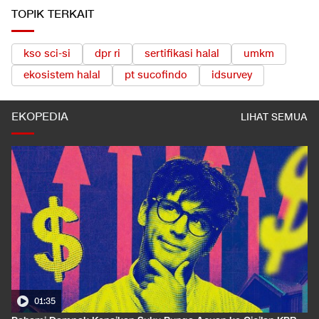
TOPIK TERKAIT
kso sci-si
dpr ri
sertifikasi halal
umkm
ekosistem halal
pt sucofindo
idsurvey
EKOPEDIA
LIHAT SEMUA
01:35