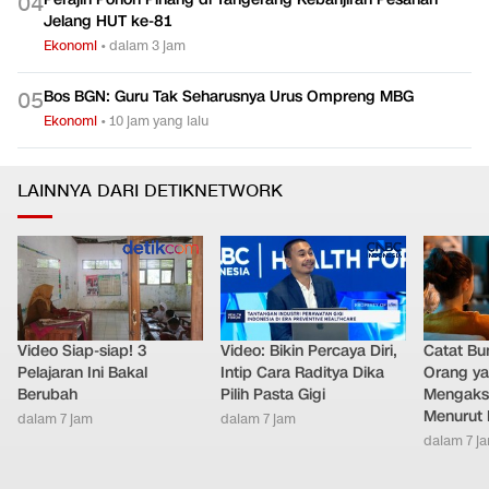
0
4
Jelang HUT ke-81
Ekonomi
•
dalam 3 jam
Bos BGN: Guru Tak Seharusnya Urus Ompreng MBG
0
5
Ekonomi
•
10 jam yang lalu
LAINNYA DARI DETIKNETWORK
Video Siap-siap! 3
Video: Bikin Percaya Diri,
Catat Bun
Pelajaran Ini Bakal
Intip Cara Raditya Dika
Orang y
Berubah
Pilih Pasta Gigi
Mengakse
Menurut 
dalam 7 jam
dalam 7 jam
dalam 7 j