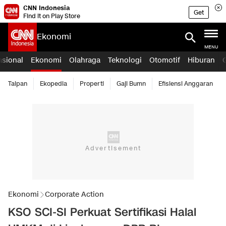
CNN Indonesia
Get
Find it on Play Store
Ekonomi
MENU
asional
Ekonomi
Olahraga
Teknologi
Otomotif
Hiburan
Taipan
Ekopedia
Properti
Gaji Bumn
Efisiensi Anggaran
Ekonomi
Corporate Action
KSO SCI-SI Perkuat Sertifikasi Halal