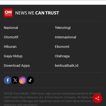
Nasional
Teknologi
Otomotif
Internasional
Hiburan
Ekonomi
Gaya Hidup
Olahraga
Download Apps
berbuatbaik.id
©2026 Trans Media, CNN name, logo and all associated elements (R) and ©
2026 Cable News Network, Inc. A Time Warner Company. All rights reserved.
CNN and the CNN logo are registered marks of Cable News Network, Inc.,
displayed with permission.