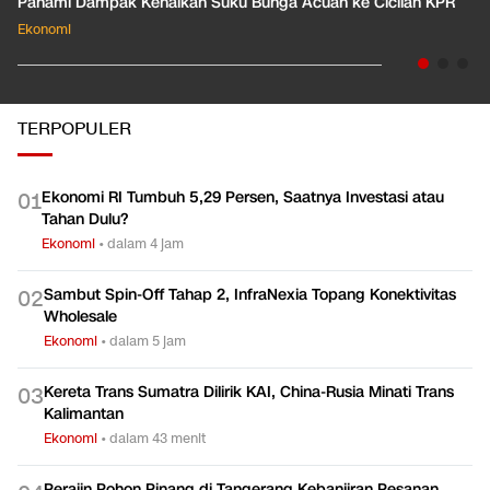
Pahami Dampak Kenaikan Suku Bunga Acuan ke Cicilan KPR
Ekonomi
TERPOPULER
Ekonomi RI Tumbuh 5,29 Persen, Saatnya Investasi atau
0
1
Tahan Dulu?
Ekonomi
•
dalam 4 jam
Sambut Spin-Off Tahap 2, InfraNexia Topang Konektivitas
0
2
Wholesale
Ekonomi
•
dalam 5 jam
Kereta Trans Sumatra Dilirik KAI, China-Rusia Minati Trans
0
3
Kalimantan
Ekonomi
•
dalam 43 menit
Perajin Pohon Pinang di Tangerang Kebanjiran Pesanan