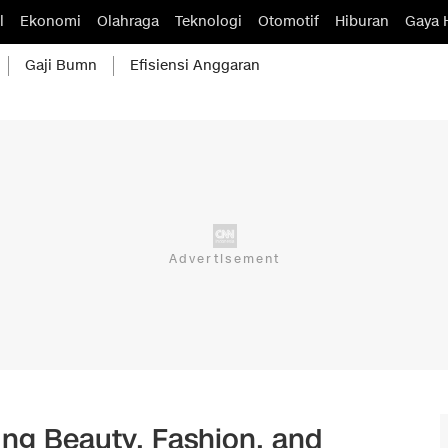
l
Ekonomi
Olahraga
Teknologi
Otomotif
Hiburan
Gaya 
Gaji Bumn
Efisiensi Anggaran
ung Beauty, Fashion, and