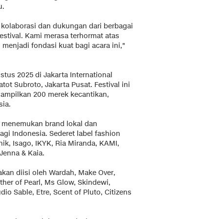
u.
 kolaborasi dan dukungan dari berbagai
estival. Kami merasa terhormat atas
enjadi fondasi kuat bagi acara ini,"
tus 2025 di Jakarta International
atot Subroto, Jakarta Pusat. Festival ini
ampilkan 200 merek kecantikan,
ia.
t menemukan brand lokal dan
agi Indonesia. Sederet label fashion
nik, Isago, IKYK, Ria Miranda, KAMI,
Jenna & Kaia.
akan diisi oleh Wardah, Make Over,
her of Pearl, Ms Glow, Skindewi,
dio Sable, Etre, Scent of Pluto, Citizens