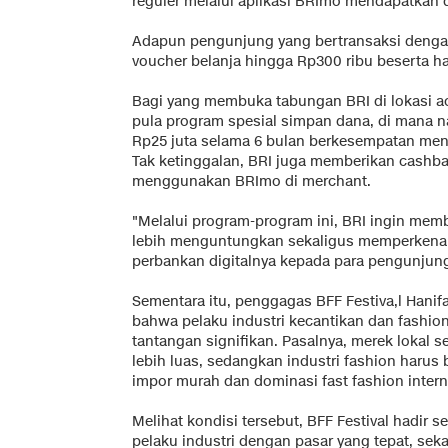
reguler melalui aplikasi BRImo mendapatkan 
Adapun pengunjung yang bertransaksi dengan
voucher belanja hingga Rp300 ribu beserta h
Bagi yang membuka tabungan BRI di lokasi ac
pula program spesial simpan dana, di mana
Rp25 juta selama 6 bulan berkesempatan men
Tak ketinggalan, BRI juga memberikan cashba
menggunakan BRImo di merchant.
"Melalui program-program ini, BRI ingin mem
lebih menguntungkan sekaligus memperkena
perbankan digitalnya kepada para pengunjung f
Sementara itu, penggagas BFF Festiva,l Hani
bahwa pelaku industri kecantikan dan fashi
tantangan signifikan. Pasalnya, merek lokal s
lebih luas, sedangkan industri fashion har
impor murah dan dominasi fast fashion inter
Melihat kondisi tersebut, BFF Festival hadi
pelaku industri dengan pasar yang tepat, sek