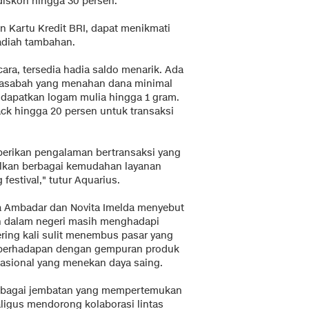
diskon hingga 30 persen.
 Kartu Kredit BRI, dapat menikmati
adiah tambahan.
ara, tersedia hadia saldo menarik. Ada
 nasabah yang menahan dana minimal
dapatkan logam mulia hingga 1 gram.
ck hingga 20 persen untuk transaksi
berikan pengalaman bertransaksi yang
lkan berbagai kemudahan layanan
estival," tutur Aquarius.
fa Ambadar dan Novita Imelda menyebut
on dalam negeri masih menghadapi
ering kali sulit menembus pasar yang
us berhadapan dengan gempuran produk
nasional yang menekan daya saing.
r sebagai jembatan yang mempertemukan
aligus mendorong kolaborasi lintas