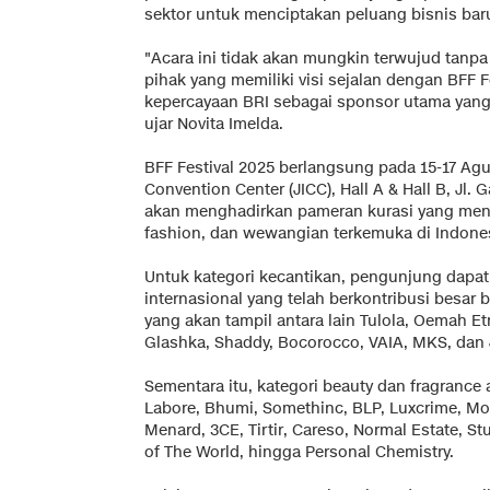
sektor untuk menciptakan peluang bisnis bar
"Acara ini tidak akan mungkin terwujud tanpa
pihak yang memiliki visi sejalan dengan BFF F
kepercayaan BRI sebagai sponsor utama yang m
ujar Novita Imelda.
BFF Festival 2025 berlangsung pada 15-17 Agus
Convention Center (JICC), Hall A & Hall B, Jl. G
akan menghadirkan pameran kurasi yang men
fashion, dan wewangian terkemuka di Indones
Untuk kategori kecantikan, pengunjung dapa
internasional yang telah berkontribusi besar b
yang akan tampil antara lain Tulola, Oemah Et
Glashka, Shaddy, Bocorocco, VAIA, MKS, dan 
Sementara itu, kategori beauty dan fragrance 
Labore, Bhumi, Somethinc, BLP, Luxcrime, Mot
Menard, 3CE, Tirtir, Careso, Normal Estate, Stu
of The World, hingga Personal Chemistry.