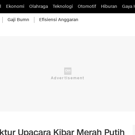
l
Ekonomi
Olahraga
Teknologi
Otomotif
Hiburan
Gaya 
Gaji Bumn
Efisiensi Anggaran
ektur Upacara Kibar Merah Putih