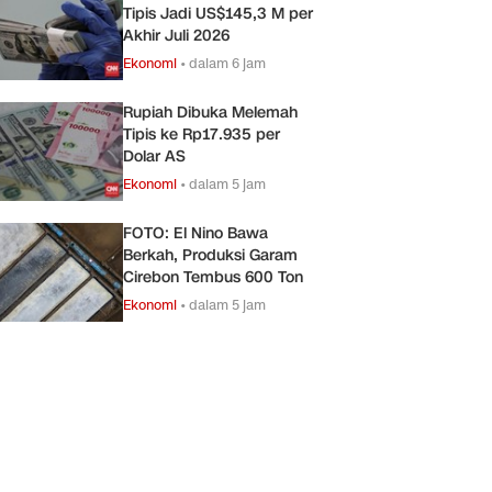
Tipis Jadi US$145,3 M per
Akhir Juli 2026
Ekonomi
•
dalam 6 jam
Rupiah Dibuka Melemah
Tipis ke Rp17.935 per
Dolar AS
Ekonomi
•
dalam 5 jam
FOTO: El Nino Bawa
Berkah, Produksi Garam
Cirebon Tembus 600 Ton
Ekonomi
•
dalam 5 jam