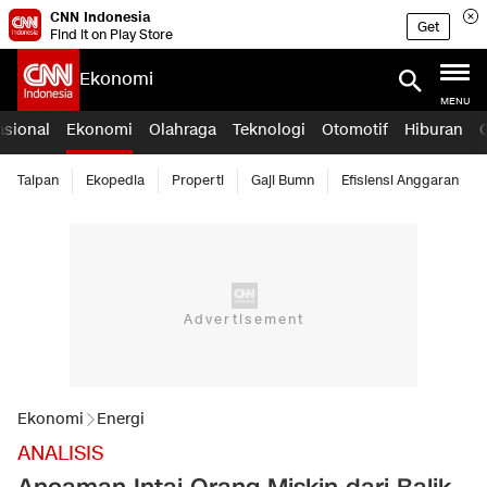
CNN Indonesia
Get
Find it on Play Store
Ekonomi
MENU
asional
Ekonomi
Olahraga
Teknologi
Otomotif
Hiburan
Taipan
Ekopedia
Properti
Gaji Bumn
Efisiensi Anggaran
Ekonomi
Energi
ANALISIS