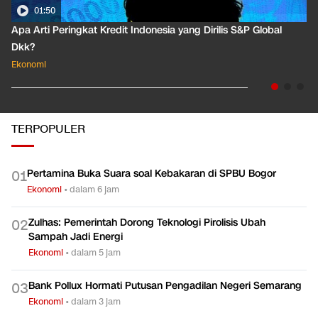
01:50
Apa Arti Peringkat Kredit Indonesia yang Dirilis S&P Global
Dkk?
Ekonomi
TERPOPULER
Pertamina Buka Suara soal Kebakaran di SPBU Bogor
0
1
Ekonomi
•
dalam 6 jam
Zulhas: Pemerintah Dorong Teknologi Pirolisis Ubah
0
2
Sampah Jadi Energi
Ekonomi
•
dalam 5 jam
Bank Pollux Hormati Putusan Pengadilan Negeri Semarang
0
3
Ekonomi
•
dalam 3 jam