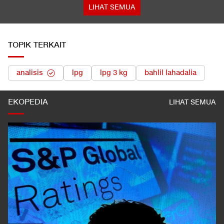
LIHAT SEMUA
TOPIK TERKAIT
analisis
lpg
lpg 3 kg
bahlil lahadalia
EKOPEDIA
LIHAT SEMUA