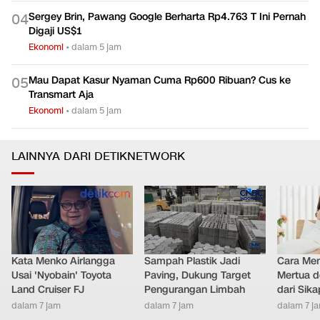
Sergey Brin, Pawang Google Berharta Rp4.763 T Ini Pernah
0
4
Digaji US$1
Ekonomi
•
dalam 5 jam
Mau Dapat Kasur Nyaman Cuma Rp600 Ribuan? Cus ke
0
5
Transmart Aja
Ekonomi
•
dalam 5 jam
LAINNYA DARI DETIKNETWORK
Kata Menko Airlangga
Sampah Plastik Jadi
Cara Men
Usai 'Nyobain' Toyota
Paving, Dukung Target
Mertua d
Land Cruiser FJ
Pengurangan Limbah
dari Sik
dalam 7 jam
dalam 7 jam
dalam 7 j