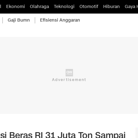
l
Ekonomi
Olahraga
Teknologi
Otomotif
Hiburan
Gaya 
Gaji Bumn
Efisiensi Anggaran
si Beras RI 31 Juta Ton Sampai