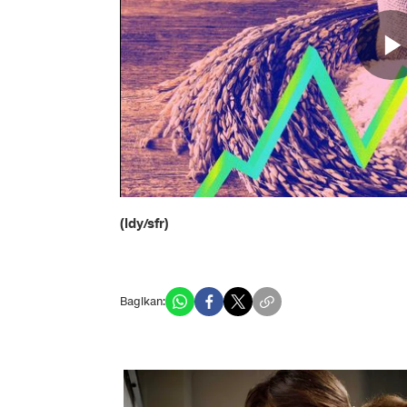
(ldy/sfr)
Bagikan: