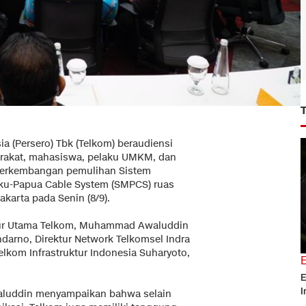
a (Persero) Tbk (Telkom) beraudiensi
arakat, mahasiswa, pelaku UMKM, dan
t perkembangan pemulihan Sistem
ku-Papua Cable System (SMPCS) ruas
karta pada Senin (8/9).
ktur Utama Telkom, Muhammad Awaluddin
arno, Direktur Network Telkomsel Indra
elkom Infrastruktur Indonesia Suharyoto,
E
I
aluddin menyampaikan bahwa selain