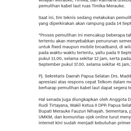
wilayah Merauke, Timika, dan Kaimana disebu
pemulihan kabel laut ruas Timika-Merauke.
Saat ini, tim teknis sedang melakukan pemuli
yang diperkirakan akan rampung pada 14 Sep
"Proses pemulihan ini mencakup beberapa ta
tertentu akan menyebabkan penurunan sement
untuk fixed maupun mobile broadband, di wi
pada waktu-waktu tertentu, yaitu pada 9 Sep
pukul 11.00, selama sekitar 12 jam, serta pad
September pukul 17.00, selama sekitar 41 jam
Pj. Sekretaris Daerah Papua Selatan Drs. M
apresiasi atas respons cepat Telkom dalam me
berharap pemulihan kabel laut dapat segera t
Hal senada juga diungkapkan oleh Anggota DP
Rudi Tirtayana, Wakil Ketua II DPR Papua Sel
Bupati Merauke Fauzun Nihayah. Sementara, p
UMKM, dan komunitas ojek online turut meny
internet kini sudah menjadi kebutuhan primer