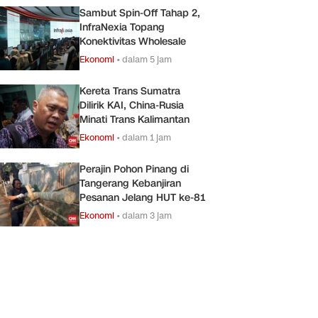
Sambut Spin-Off Tahap 2,
InfraNexia Topang
Konektivitas Wholesale
Ekonomi
•
dalam 5 jam
Kereta Trans Sumatra
Dilirik KAI, China-Rusia
Minati Trans Kalimantan
Ekonomi
•
dalam 1 jam
Perajin Pohon Pinang di
Tangerang Kebanjiran
Pesanan Jelang HUT ke-81
Ekonomi
•
dalam 3 jam