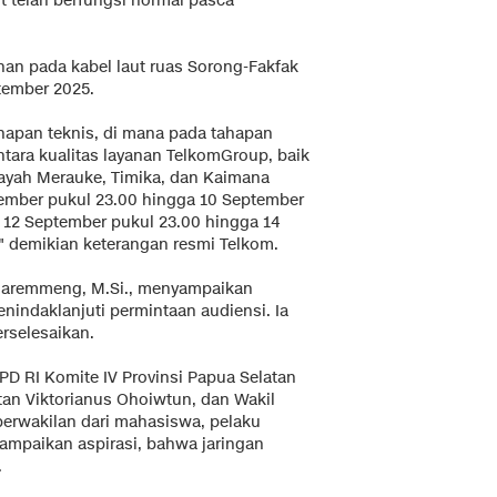
t telah berfungsi normal pasca
han pada kabel laut ruas Sorong-Fakfak
tember 2025.
hapan teknis, di mana pada tahapan
ara kualitas layanan TelkomGroup, baik
layah Merauke, Timika, dan Kaimana
tember pukul 23.00 hingga 10 September
a 12 September pukul 23.00 hingga 14
," demikian keterangan resmi Telkom.
addaremmeng, M.Si., menyampaikan
nindaklanjuti permintaan audiensi. Ia
erselesaikan.
D RI Komite IV Provinsi Papua Selatan
atan Viktorianus Ohoiwtun, dan Wakil
erwakilan dari mahasiswa, pelaku
ampaikan aspirasi, bahwa jaringan
.