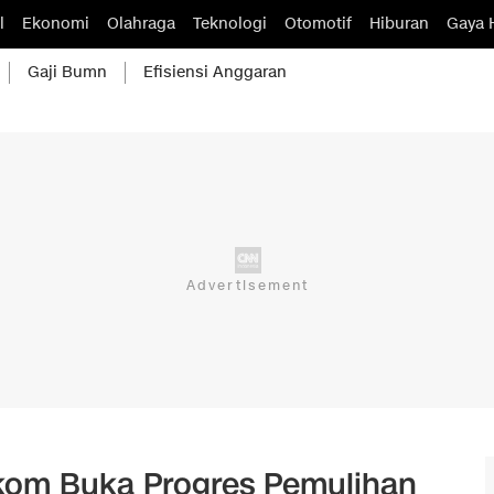
l
Ekonomi
Olahraga
Teknologi
Otomotif
Hiburan
Gaya 
Gaji Bumn
Efisiensi Anggaran
lkom Buka Progres Pemulihan