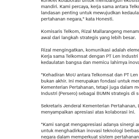
konkret kolaborasi untuk membangun ekosist
mandiri. Kami percaya, kerja sama antara Tel
landasan penting untuk mewujudkan kedaulat
pertahanan negara," kata Honesti.
Komisaris Telkom, Rizal Mallarangeng mena
awal dari langkah strategis yang lebih besar.
Rizal mengingatkan, komunikasi adalah eleme
Kerja sama Telkomsat dengan PT Len Industri
kedaulatan bangsa dan memicu lahirnya inovas
"Kehadiran MoU antara Telkomsat dan PT Len I
bukan akhir. Ini merupakan fondasi untuk m
Kementerian Pertahanan, tetapi juga dalam
Industri (Persero) sebagai BUMN strategis di s
Sekretaris Jenderal Kementerian Pertahanan, L
menyampaikan apresiasi atas kolaborasi ini.
"Kami sangat mengapresiasi adanya sinergi a
untuk menghadirkan inovasi teknologi berbas
negara dalam memperkuat sistem pertahanan n