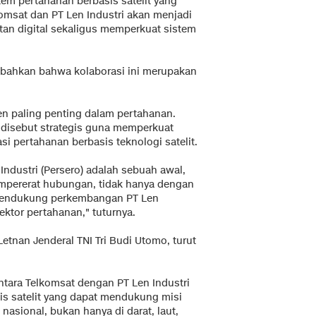
em pertahanan berbasis satelit yang
komsat dan PT Len Industri akan menjadi
an digital sekaligus memperkuat sistem
mbahkan bahwa kolaborasi ini merupakan
n paling penting dalam pertahanan.
 disebut strategis guna memperkuat
i pertahanan berbasis teknologi satelit.
ndustri (Persero) adalah sebuah awal,
empererat hubungan, tidak hanya dengan
 mendukung perkembangan PT Len
ektor pertahanan," tuturnya.
etnan Jenderal TNI Tri Budi Utomo, turut
ntara Telkomsat dengan PT Len Industri
is satelit yang dapat mendukung misi
asional, bukan hanya di darat, laut,