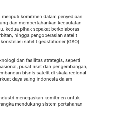
i meliputi komitmen dalam penyediaan
ukung dan mempertahankan kedaulatan
tu, kedua pihak sepakat berkolaborasi
tan, hingga pengoperasian satelit
onstelasi satelit geostationer (GSO)
logi dan fasilitas strategis, seperti
nasional, pusat riset dan pengembangan,
gembangan bisnis satelit di skala regional
rkuat daya saing Indonesia dalam
n Industri menegaskan komitmen untuk
 rangka mendukung sistem pertahanan