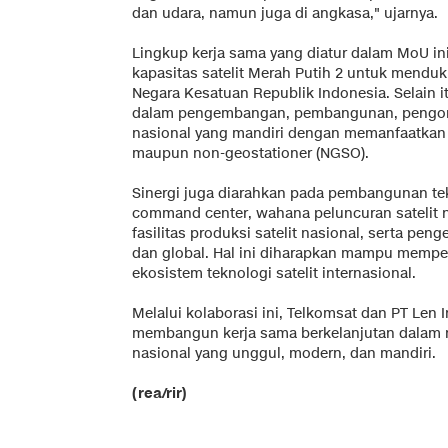
dan udara, namun juga di angkasa," ujarnya.
Lingkup kerja sama yang diatur dalam MoU in
kapasitas satelit Merah Putih 2 untuk mend
Negara Kesatuan Republik Indonesia. Selain i
dalam pengembangan, pembangunan, pengorbi
nasional yang mandiri dengan memanfaatkan k
maupun non-geostationer (NGSO).
Sinergi juga diarahkan pada pembangunan tekno
command center, wahana peluncuran satelit 
fasilitas produksi satelit nasional, serta pen
dan global. Hal ini diharapkan mampu mempe
ekosistem teknologi satelit internasional.
Melalui kolaborasi ini, Telkomsat dan PT Le
membangun kerja sama berkelanjutan dalam
nasional yang unggul, modern, dan mandiri.
(rea/rir)