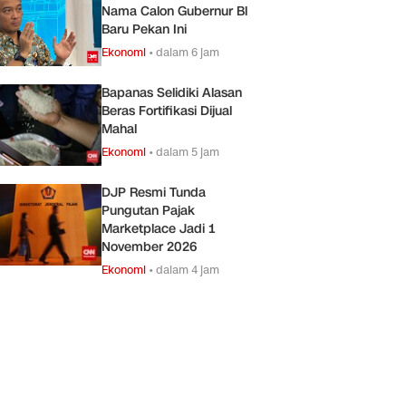
Nama Calon Gubernur Bl
Baru Pekan Ini
Ekonomi
•
dalam 6 jam
Bapanas Selidiki Alasan
Beras Fortifikasi Dijual
Mahal
Ekonomi
•
dalam 5 jam
DJP Resmi Tunda
Pungutan Pajak
Marketplace Jadi 1
November 2026
Ekonomi
•
dalam 4 jam