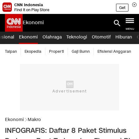
CNN Indonesia
Get
Find it on Play Store
Ekonomi
MENU
asional
Ekonomi
Olahraga
Teknologi
Otomotif
Hiburan
Taipan
Ekopedia
Properti
Gaji Bumn
Efisiensi Anggaran
Ekonomi
Makro
INFOGRAFIS: Daftar 8 Paket Stimulus