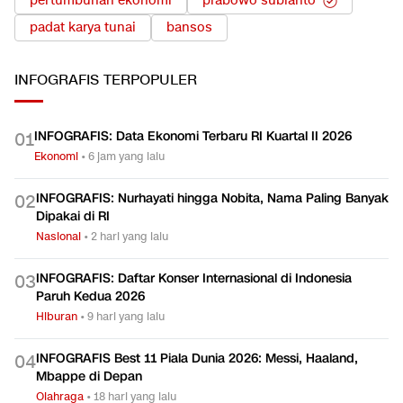
pertumbuhan ekonomi
prabowo subianto
padat karya tunai
bansos
INFOGRAFIS
TERPOPULER
INFOGRAFIS: Data Ekonomi Terbaru RI Kuartal II 2026
0
1
Ekonomi
•
6 jam yang lalu
INFOGRAFIS: Nurhayati hingga Nobita, Nama Paling Banyak
0
2
Dipakai di RI
Nasional
•
2 hari yang lalu
INFOGRAFIS: Daftar Konser Internasional di Indonesia
0
3
Paruh Kedua 2026
Hiburan
•
9 hari yang lalu
INFOGRAFIS Best 11 Piala Dunia 2026: Messi, Haaland,
0
4
Mbappe di Depan
Olahraga
•
18 hari yang lalu