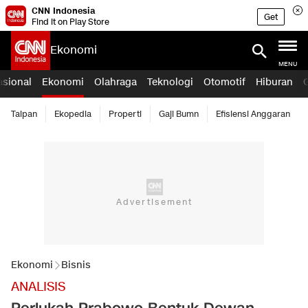
CNN Indonesia
Get
Find it on Play Store
Ekonomi
MENU
asional
Ekonomi
Olahraga
Teknologi
Otomotif
Hiburan
Taipan
Ekopedia
Properti
Gaji Bumn
Efisiensi Anggaran
Ekonomi
Bisnis
ANALISIS