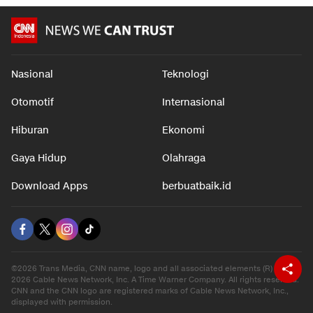
Nasional
Teknologi
Otomotif
Internasional
Hiburan
Ekonomi
Gaya Hidup
Olahraga
Download Apps
berbuatbaik.id
©2026 Trans Media, CNN name, logo and all associated elements (R) and ©
2026 Cable News Network, Inc. A Time Warner Company. All rights reserved.
CNN and the CNN logo are registered marks of Cable News Network, Inc.,
displayed with permission.