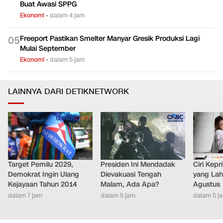
Buat Awasi SPPG
Ekonomi
•
dalam 4 jam
Freeport Pastikan Smelter Manyar Gresik Produksi Lagi
0
5
Mulai September
Ekonomi
•
dalam 5 jam
LAINNYA DARI DETIKNETWORK
Target Pemilu 2029,
Presiden Ini Mendadak
Ciri Kep
Demokrat Ingin Ulang
Dievakuasi Tengah
yang Lahi
Kejayaan Tahun 2014
Malam, Ada Apa?
Agustus
dalam 7 jam
dalam 5 jam
dalam 5 j