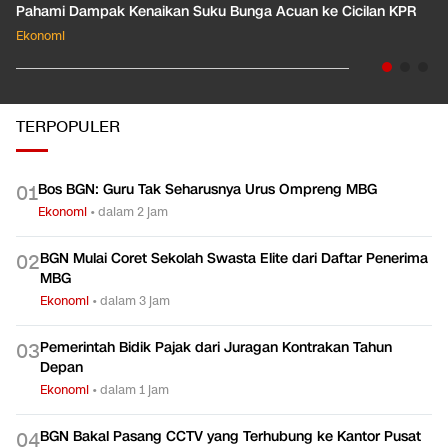
Pahami Dampak Kenaikan Suku Bunga Acuan ke Cicilan KPR
Ekonomi
TERPOPULER
Bos BGN: Guru Tak Seharusnya Urus Ompreng MBG
0
1
Ekonomi
•
dalam 2 jam
BGN Mulai Coret Sekolah Swasta Elite dari Daftar Penerima
0
2
MBG
Ekonomi
•
dalam 3 jam
Pemerintah Bidik Pajak dari Juragan Kontrakan Tahun
0
3
Depan
Ekonomi
•
dalam 1 jam
BGN Bakal Pasang CCTV yang Terhubung ke Kantor Pusat
0
4