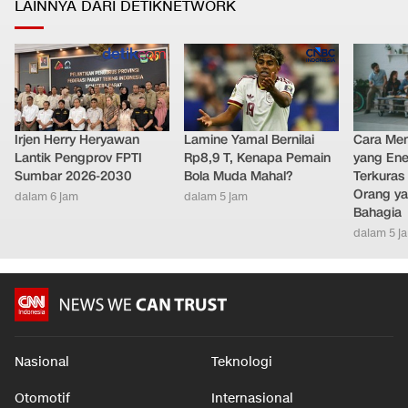
LAINNYA DARI DETIKNETWORK
Irjen Herry Heryawan
Lamine Yamal Bernilai
Cara Men
Lantik Pengprov FPTI
Rp8,9 T, Kenapa Pemain
yang Ene
Sumbar 2026-2030
Bola Muda Mahal?
Terkuras
Orang ya
dalam 6 jam
dalam 5 jam
Bahagia
dalam 5 j
Nasional
Teknologi
Otomotif
Internasional