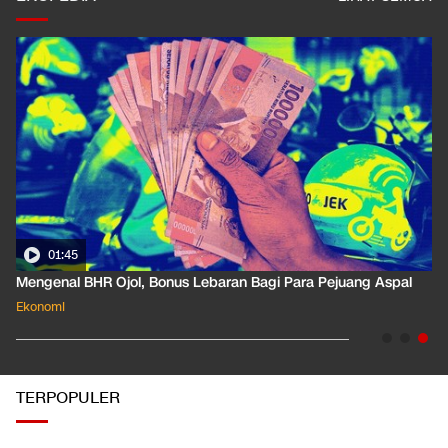
01:45
01:
enal BHR Ojol, Bonus Lebaran Bagi Para Pejuang Aspal
Pahami
omi
Ekonomi
TERPOPULER