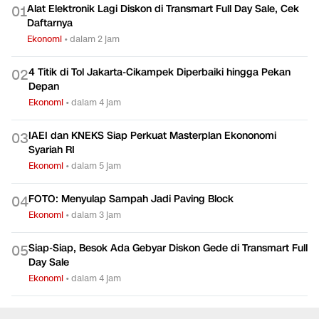
Alat Elektronik Lagi Diskon di Transmart Full Day Sale, Cek
0
1
Daftarnya
Ekonomi
•
dalam 2 jam
4 Titik di Tol Jakarta-Cikampek Diperbaiki hingga Pekan
0
2
Depan
Ekonomi
•
dalam 4 jam
IAEI dan KNEKS Siap Perkuat Masterplan Ekononomi
0
3
Syariah RI
Ekonomi
•
dalam 5 jam
FOTO: Menyulap Sampah Jadi Paving Block
0
4
Ekonomi
•
dalam 3 jam
Siap-Siap, Besok Ada Gebyar Diskon Gede di Transmart Full
0
5
Day Sale
Ekonomi
•
dalam 4 jam