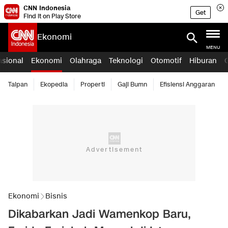
CNN Indonesia
Get
Find it on Play Store
Ekonomi
MENU
asional
Ekonomi
Olahraga
Teknologi
Otomotif
Hiburan
Taipan
Ekopedia
Properti
Gaji Bumn
Efisiensi Anggaran
Ekonomi
Bisnis
Dikabarkan Jadi Wamenkop Baru,