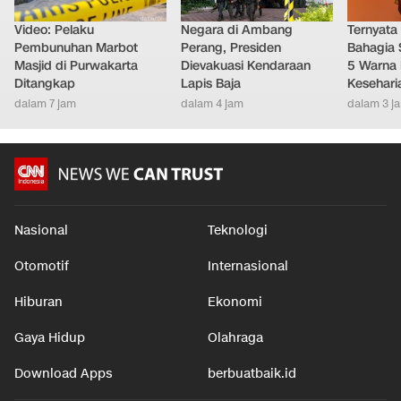
Video: Pelaku
Negara di Ambang
Ternyata
Pembunuhan Marbot
Perang, Presiden
Bahagia 
Masjid di Purwakarta
Dievakuasi Kendaraan
5 Warna 
Ditangkap
Lapis Baja
Kesehari
dalam 7 jam
dalam 4 jam
dalam 3 j
Nasional
Teknologi
Otomotif
Internasional
Hiburan
Ekonomi
Gaya Hidup
Olahraga
Download Apps
berbuatbaik.id