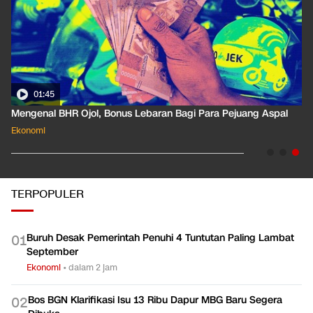
01:35
Pahami Dampak Kenaikan Suku Bunga Acuan ke Cicilan KPR
Ekonomi
TERPOPULER
Buruh Desak Pemerintah Penuhi 4 Tuntutan Paling Lambat
0
1
September
Ekonomi
•
dalam 2 jam
Bos BGN Klarifikasi Isu 13 Ribu Dapur MBG Baru Segera
0
2