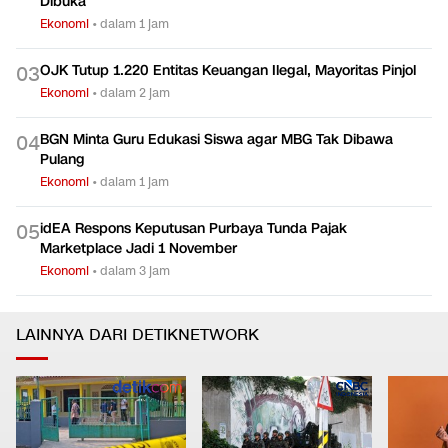
Dibuka
Ekonomi
•
dalam 1 jam
OJK Tutup 1.220 Entitas Keuangan Ilegal, Mayoritas Pinjol
0
3
Ekonomi
•
dalam 2 jam
BGN Minta Guru Edukasi Siswa agar MBG Tak Dibawa
0
4
Pulang
Ekonomi
•
dalam 1 jam
idEA Respons Keputusan Purbaya Tunda Pajak
0
5
Marketplace Jadi 1 November
Ekonomi
•
dalam 3 jam
LAINNYA DARI DETIKNETWORK