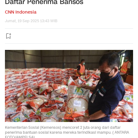
Daftar Penerima Bansos
CNN Indonesia
Jumat, 19 Sep 2025 13:43 WIB
Kementerian Sosial (Kemensos) mencoret 2 juta orang dari daftar
penerima bantuan sosial karena mereka terindikasi mampu. ( ANTARA
FOTO/AMPELSA).