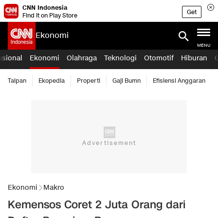
CNN Indonesia
Get
Find it on Play Store
Ekonomi
MENU
asional
Ekonomi
Olahraga
Teknologi
Otomotif
Hiburan
Taipan
Ekopedia
Properti
Gaji Bumn
Efisiensi Anggaran
Ekonomi
Makro
Kemensos Coret 2 Juta Orang dari