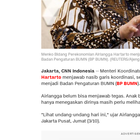
Menko Bidang Perekonomian Airlangga Hartarto menja
Badan Pengaturan BUMN (BP BUMN). (REUTERS/Ajeng D
Jakarta, CNN Indonesia
--
Menteri Koordina
Hartarto
menjawab nasib garis koordinasi, 
menjadi Badan Pengaturan BUMN (
BP BUMN
).
Airlangga belum bisa menjawab tegas. Anak 
hanya menegaskan dirinya masih perlu melih
"Lihat undang-undang hari ini," ujar Airlang
Jakarta Pusat, Jumat (3/10).
ADVERTISE