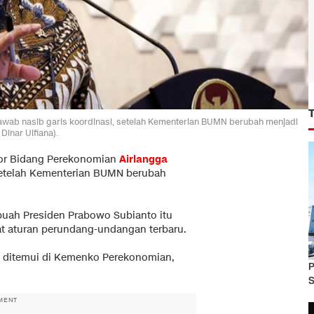
wab nasib garis koordinasi, setelah Kementerian BUMN berubah menjadi
inar Ulfiana).
tor Bidang Perekonomian
Airlangga
setelah Kementerian BUMN berubah
buah Presiden Prabowo Subianto itu
at aturan perundang-undangan terbaru.
ga ditemui di Kemenko Perekonomian,
P
S
MENT