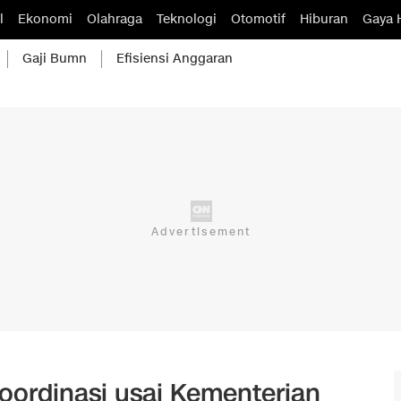
l
Ekonomi
Olahraga
Teknologi
Otomotif
Hiburan
Gaya 
Gaji Bumn
Efisiensi Anggaran
Koordinasi usai Kementerian