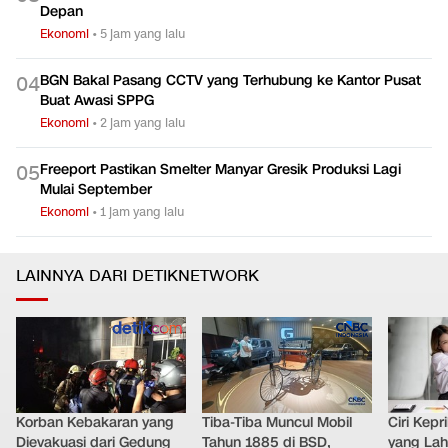
Depan
Ekonomi
•
5 jam yang lalu
BGN Bakal Pasang CCTV yang Terhubung ke Kantor Pusat
0
4
Buat Awasi SPPG
Ekonomi
•
2 jam yang lalu
Freeport Pastikan Smelter Manyar Gresik Produksi Lagi
0
5
Mulai September
Ekonomi
•
1 jam yang lalu
LAINNYA DARI DETIKNETWORK
Korban Kebakaran yang
Tiba-Tiba Muncul Mobil
Ciri Kep
Dievakuasi dari Gedung
Tahun 1885 di BSD,
yang Lahi