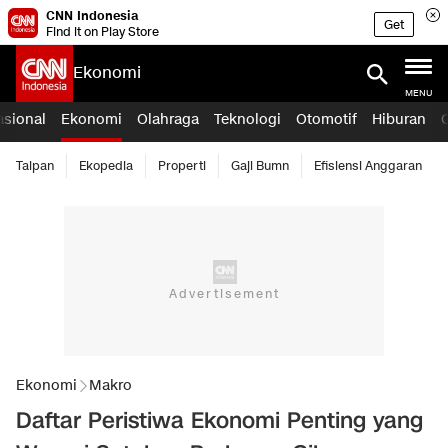
CNN Indonesia
Get
Find it on Play Store
Ekonomi
MENU
asional
Ekonomi
Olahraga
Teknologi
Otomotif
Hiburan
Taipan
Ekopedia
Properti
Gaji Bumn
Efisiensi Anggaran
Ekonomi
Makro
Daftar Peristiwa Ekonomi Penting yang