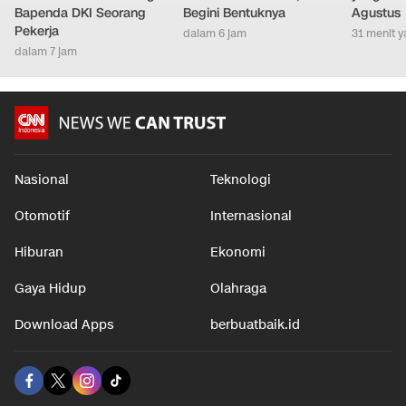
Bapenda DKI Seorang
Begini Bentuknya
Agustus
Pekerja
dalam 6 jam
31 menit y
dalam 7 jam
Nasional
Teknologi
Otomotif
Internasional
Hiburan
Ekonomi
Gaya Hidup
Olahraga
Download Apps
berbuatbaik.id