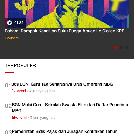
01:35
Pahami Dampak Kenaikan Suku Bunga Acuan ke Cicilan KPR
Ekonomi
TERPOPULER
Bos BGN: Guru Tak Seharusnya Urus Ompreng MBG
0
1
Ekonomi
•
4 jam yang lalu
BGN Mulai Coret Sekolah Swasta Elite dari Daftar Penerima
0
2
MBG
Ekonomi
•
3 jam yang lalu
Pemerintah Bidik Pajak dari Juragan Kontrakan Tahun
0
3